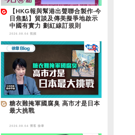
【HKG報與幫港出聲聯合製作‧今
日焦點】貿談及傳美擬爭地啟示
中國有實力 劃紅線訂規則
2026.08.04 視頻
糖衣難掩軍國腐臭 高市才是日本
最大挑戰
2026.08.04 博客
徐韋