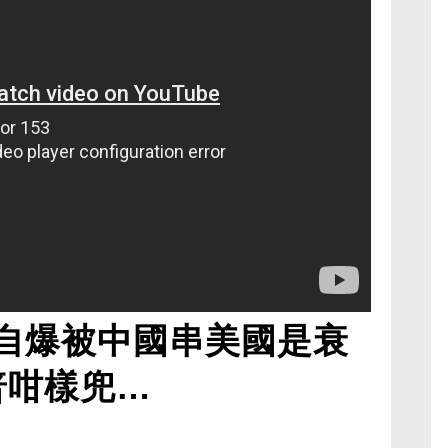
自爆被中國串美國是衰
普咁樣兜…