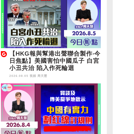
【HKG報與幫港出聲聯合製作‧今
日焦點】美國害怕中國瓜子 白宮
小丑共治 陷入作死輪迴
2026.08.05 視頻
周天慧