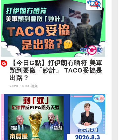
【今日G點】打伊朗冇晒符 美軍
頹到要徵「妙計」 TACO妥協是
出路？
2026.08.04 視頻