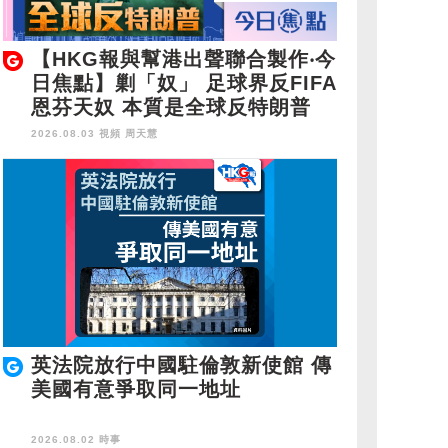
【HKG報與幫港出聲聯合製作‧今
日焦點】剿「奴」 足球界反FIFA
恩芬天奴 本質是全球反特朗普
2026.08.03 視頻
周天慧
英法院放行中國駐倫敦新使館 傳
美國有意爭取同一地址
2026.08.02 時事