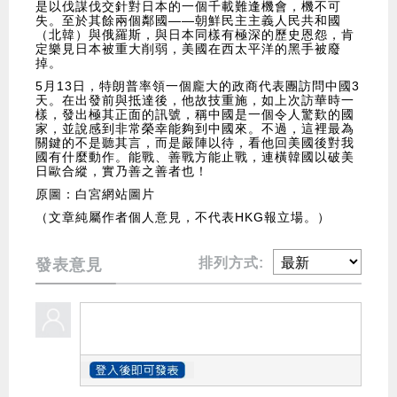
是以伐謀伐交針對日本的一個千載難逢機會，機不可
失。至於其餘兩個鄰國——朝鮮民主主義人民共和國
（北韓）與俄羅斯，與日本同樣有極深的歷史恩怨，肯
定樂見日本被重大削弱，美國在西太平洋的黑手被廢
掉。
5月13日，特朗普率領一個龐大的政商代表團訪問中國3
天。在出發前與抵達後，他故技重施，如上次訪華時一
樣，發出極其正面的訊號，稱中國是一個令人驚歎的國
家，並說感到非常榮幸能夠到中國來。不過，這裡最為
關鍵的不是聽其言，而是嚴陣以待，看他回美國後對我
國有什麼動作。能戰、善戰方能止戰，連橫韓國以破美
日歐合縱，實乃善之善者也！
原圖：白宮網站圖片
（文章純屬作者個人意見，不代表HKG報立場。）
排列方式:
發表意見