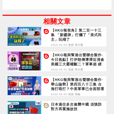
相關文章
【HKG報視角】第二百一十三
集 「新疆牌」打爛了「美式民
主」玩殘了
2026.08.08 視頻
周天慧
【HKG報與幫港出聲聯合製作‧
今日焦點】打伊朗傳導彈近清倉
美國三大霸權斷二？軍事崩 經
濟損
2026.08.06 視頻
周天慧
【HKG報與幫港出聲聯合製作‧
華山論勢】第四百八十三集 台
海打唔打？中美軍事已全面部署
2028年1月台灣選舉是臨界點？
2026.08.06 視頻
周融
日本過往多次偷襲中國 須慎防
對方再重施故技