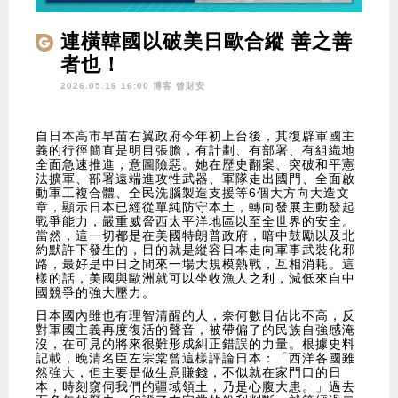
連橫韓國以破美日歐合縱 善之善
者也！
2026.05.16 16:00 博客
曾財安
自日本高市早苗右翼政府今年初上台後，其復辟軍國主
義的行徑簡直是明目張膽，有計劃、有部署、有組織地
全面急速推進，意圖險惡。她在歷史翻案、突破和平憲
法擴軍、部署遠端進攻性武器、軍隊走出國門、全面啟
動軍工複合體、全民洗腦製造支援等6個大方向大造文
章，顯示日本已經從單純防守本土，轉向發展主動發起
戰爭能力，嚴重威脅西太平洋地區以至全世界的安全。
當然，這一切都是在美國特朗普政府，暗中鼓勵以及北
約默許下發生的，目的就是縱容日本走向軍事武裝化邪
路，最好是中日之間來一場大規模熱戰，互相消耗。這
樣的話，美國與歐洲就可以坐收漁人之利，減低來自中
國競爭的強大壓力。
日本國內雖也有理智清醒的人，奈何數目佔比不高，反
對軍國主義再度復活的聲音，被帶偏了的民族自強感淹
沒，在可見的將來很難形成糾正錯誤的力量。根據史料
記載，晚清名臣左宗棠曾這樣評論日本：「西洋各國雖
然強大，但主要是做生意賺錢，不似就在家門口的日
本，時刻窺伺我們的疆域領土，乃是心腹大患。」過去