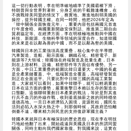
這一切行動表明，李在明準確地瞄準了美國霸權下滑，
特朗普與全世界對著幹，分身乏術的千載難逢機會，在
不挑戰韓美同盟的情況下，務實地、漸進地削弱美國的
操控，提升韓國主權。在同一時間，他把2026年定為
「韓中關係全面恢復元年」，重要內容包括兩國元首進
行年度會晤、兩國重新開啟安保對話、推進第二期自由
貿易協定等。在經濟方面，李在明積極地推動與中國在
科技、新能源、生物科學等領域的深度合作，知道韓國
的未來是在以鄰為善的中國，而不是以鄰為壑的美國。
韓國與日本的工業強項高度重疊，核心集中在半導體、
汽車製造、造船、顯示面板、鋼鐵石化、精密電子、新
能源等7大領域；韓國強在終端製造及批量生產，日本
則在上游材料、設備、精密部件等方面佔有優勢。另一
方面，中日工業重疊的範圍比韓日還要大，中國的長處
是全產業鏈覆蓋、中、低端製造全覆蓋，高端研發製造
則正在全面追平。只要比對中日韓三國的高端工業製
造，大家就可以看到，如果中韓聯手，就可以輕易重創
日本在這方面的優勢，嚴重衝擊日本賴以生存的製造出
口壟斷。這個聯韓重創日本產業的戰法，等於是對其進
行兵不血刃的外線作戰，收到釜底抽薪之效的同時穩坐
道德高地。一旦日本經濟陷入困境，資源乾枯，國民生
活則必陷入水深火熱之中，到那個時候，其政府恐怕離
倒臺不遠，哪來精力與民意的支持復辟軍國主義？
韓國本來就與日本有極深刻的歷史恩怨，現在李在明技
巧地給他翻了出來，開始疏遠與美國及日本的所謂同盟
關係，同時主動向我們國家靠攏。對我國來說，這實在