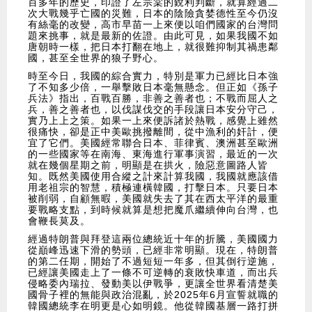
百多年的歷史，印證了左宗棠的銳利判斷，就算經過二
次大戰幾乎亡國的災難，日本的陰險貪婪德性至今仍沒
有絲毫的改變，高市早苗一上來便以咱們國家的台灣問
題來挑事，就是最新的佐證。由此可見，如果我國不如
唐朝時一樣，把日本打翻在地上，就很難抑制其禍患鄰
國，甚至全世界的狼子野心。
時至今日，我國的綜合實力，特別是軍力已經比日本強
了不知多少倍，一舉擊敗日本毫無懸念。但正如《孫子
兵法》指出，百戰百勝，非善之善者也；不戰而屈人之
兵，善之善者也，以伐謀伐交的手段讓日本安分守己，
實乃上上之策。如果一上來便訴諸於熱戰，感覺上雖然
很痛快，卻是正中美歐挑撥離間，從中漁利的奸計，便
宜了它們。美國經常聯合日本、菲律賓、澳洲甚至歐洲
的一些國家等在南海、東海進行軍事演習，最近的一次
就在幾個星期之前，明顯是在拱火，險惡意圖路人皆
知。既然美國使用合縱之計來計算我國，我國就應該借
用老祖宗的智慧，積極連橫韓國，打擊日本。只要日本
被削弱，自顧無暇，美國就失去了其在西太平洋的最重
要戰略支點，到時候就算是想把魔爪繼續伸向台灣，也
會鞭長莫及。
經過特朗普與拜登這兩位總統近十年的折騰，美國國力
從巔峰迅速下滑的勢頭，已經非常明顯。現在，特朗普
的第二任期，開始了不過短短一年多，但其倒行逆施，
已經讓美國走上了一條不可逆轉的衰敗快車道，而出兵
侵略委內瑞拉、發動美以伊戰爭，更讓全世界看清楚美
國骨子裡的無能與政治混亂，於2025年6月宣誓就職的
韓國總統李在明更是心如明鏡。他從韓國基層一路打拼