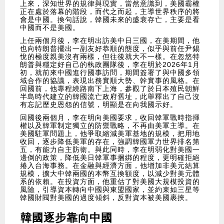
上來，深知世界的規律與現實，當然意識到，美國霸權
正在處於落幕的階段，而代之而起，主導世界秩序的將
會是中國。換句話說，韓國未來的盛衰存亡，主要是看
中國而不是美國。
上任兩個月後，李在明出訪美中日三國，在美期間，他
也向特朗普擺出一副友好恭順的態度，似乎與前任尹錫
悅的極度親美沒有兩樣，但往後就大不一樣。在忽悠特
朗普與穩定好自己的執政團隊後，李在明於2026年1月
初，就前來中國進行國事訪問，期間簽署了與中國多領
域合作的協議，表現出務實順大勢、幹實事的風格。在
回國前，他專程繞路南下上海，參觀了於日本殖民朝鮮
半島時代建立的韓國流亡政府舊址，此舉釋出了自己沒
有忘記歷史恩怨的信號，明顯是在向我國示好。
回國後兩個月，李在明向美國要求，收回韓軍戰時指揮
權以及韓軍制定獨立的防禦戰略，不再由美軍主導。在
美國駐軍問題上，他爭取縮減美軍基地的規模，把用地
收回，逐步降低美軍的存在，強調韓國軍力世界排名第
五，有能力自主防衛。與此同時，李在明弱化對美國一
邊倒的政策，降低美日韓軍事捆綁的程度，更明確拒絕
捲入台海事務。在金融與經濟方面，他增加非美元結算
規模，擴大中韓兩國的本幣互換額度，以減少對美元體
系的依賴。在投資方面，他重估了對美國大規模投資的
風險，引導資本轉向中國與東盟國家，並約束如三星等
韓國財閥對美國的過度傾斜，反對資本被美國裹挾。
韓國逐步靠向中國