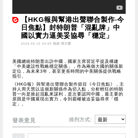
【HKG報與幫港出聲聯合製作‧今
日焦點】封特朗普「混亂牌」中
國以實力逼美妥協尋「穩定」
2026.05.15 20:00 視頻
周天慧
美國總統特朗普出訪中國，國家主席習近平提及構建
「中美建設性戰略穩定關係」，作為兩個大國的關係新
定位，為未來3年，甚至更長時間的中美關係提供戰略
指引。
《HKG報》與幫港出聲聯合製作節目《今日焦點》，主
持人周天慧以這個新關係作為切入點，分析輕狂的特朗
普一向是掀起混亂來謀利，是次要認同中國，最主要的
原因是中國展現出實力，令到霸權被迫妥協尋求「穩
定」。
排列方式:
發表意見