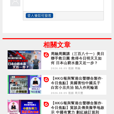
相關文章
周融周圍講（三百八十一）美日
聯手救日圓 救得今日明天又如
何 日本山窮水盡又近一步？
2026.08.05 視頻
周融
【HKG報與幫港出聲聯合製作‧
今日焦點】美國害怕中國瓜子
白宮小丑共治 陷入作死輪迴
2026.08.05 視頻
周天慧
【HKG報與幫港出聲聯合製作‧
今日焦點】貿談及傳美擬爭地啟
示 中國有實力 劃紅線訂規則