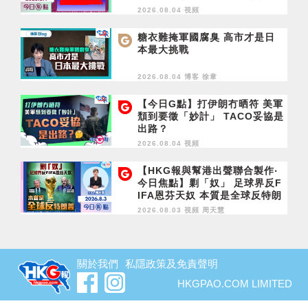
2026.08.04 視頻
糖衣難掩軍國腐臭 高市才是日
本最大挑戰
2026.08.04 博客
徐韋
【今日G點】打伊朗冇晒符 美軍
頹到要徵「妙計」 TACO妥協是
出路？
2026.08.04 視頻
【HKG報與幫港出聲聯合製作‧
今日焦點】剿「奴」 足球界反F
IFA恩芬天奴 本質是全球反特朗
普
2026.08.03 視頻
周天慧
關於我們
私隱政策及免責聲明
HKGPAO.COM LIMITED