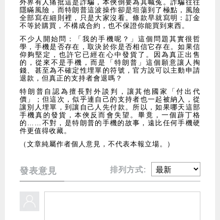
外界有人痛批這是詐騙，本俠倒要為其喊冤。詐騙往往
隱瞞風險，而特朗普這波操作卻是坦蕩到了極點，風險
全部寫在細則裡，只是大家沒看。條款早就寫明：訂金
不等於購買，不構成合約，也不保證你能買到東西。
不少人開始問：「我的手機呢？」這個問題其實很哲
學，手機是否存在，取決於你是否相信它存在。如果信
仰夠堅定，也許它已經在心中發貨了。因為真正出售
的，從來不是手機，而是「特朗普」這個願意讓人掏
錢、甚至為不確定性埋單的符號，官方說可以主動申請
退款，但真正的支持者會退嗎？
特朗普自認為擅長對外談判，讓其他國家「付出代
價」；但這次，似乎連自己的支持者也一起被納入，從
讓別人埋單，到讓自己人先付款。所以，如果哪天這部
手機真的發貨，本俠反而會失望。畢竟，一個薜丁格
的……不對，是特朗普的手機的故事，遠比任何手機硬
件更值得收藏。
（文章純屬作者個人意見，不代表本報立場。）
排列方式:
發表意見