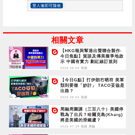
相關文章
【HKG報與幫港出聲聯合製作‧
今日焦點】貿談及傳美擬爭地啟
示 中國有實力 劃紅線訂規則
2026.08.04 視頻
【今日G點】打伊朗冇晒符 美軍
頹到要徵「妙計」 TACO妥協是
出路？
2026.08.04 視頻
周融周圍講（三百八十）美國停
戰為了出兵？哈爾克島(Kharg)
將是美國的滑鐵盧？
2026.07.29 視頻
周融