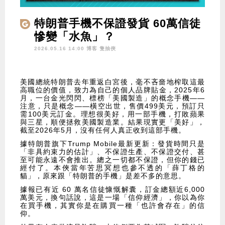
特朗普手機不保證發貨 60萬信徒
慘變「水魚」？
2026.05.16 14:00 博客
隻抽俠
美國總統特朗普去年重返白宮後，毫不吝嗇地榨取這最
高職位的價值，致力為自己的個人品牌貼金，2025年6
月，一台金光閃閃、標榜「美國製造」的概念手機——
注意，只是概念——橫空出世，售價499美元，預訂只
需100美元訂金。理想很美好，用一部手機，打敗蘋果
與三星，順便拯救美國製造業。結果現實更「美好」，
截至2026年5月，沒有任何人真正收到這部手機。
據特朗普旗下Trump Mobile最新更新：發貨時間只是
「非具約束力的估計」、不保證生產、不保證交付、甚
至可能永遠不會推出。總之一切都不保證，但你的錢已
經付了。本俠當年苦思冥想也參不透的「薛丁格的
貓」，原來跟「特朗普的手機」是差不多的意思。
據報已有近 60 萬名信徒慷慨解囊，訂金總額近6,000
萬美元，換句話說，這是一場「信仰經濟」，你以為你
在買手機，其實你是在購買一種「也許會存在」的信
仰。