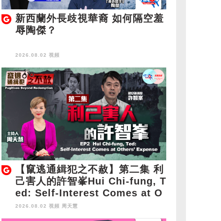
新西蘭外長歧視華裔 如何隔空羞
辱陶傑？
2026.08.02 視頻
【竄逃通緝犯之不赦】第二集 利
己害人的許智峯Hui Chi-fung, T
ed: Self-Interest Comes at O
thers' Expense
2026.08.02 視頻
周天慧