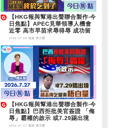
【HKG報與幫港出聲聯合製作‧今
日焦點】APEC見華領導人機會
近零 高市早苗求辱得辱 成功留
英半年 胡志偉終於乞到了
2026.07.28 視頻
周天慧
【HKG報與幫港出聲聯合製作‧今
日焦點】巴西拒批美官簽證 「侮
辱」霸權的啟示 或7.29踢出境
胡志偉乞留英唔自量
2026.07.27 視頻
周天慧