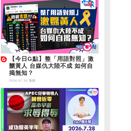
【今日G點】整「用語對照」激
嬲黃人 台媒仇大陸不成 如何自
揭無知？
2026.07.30 視頻