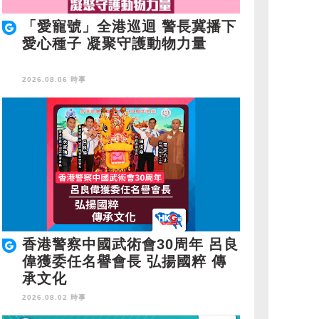
「愛寵號」全港巡迴 警長冀播下
愛心種子 凝聚守護動物力量
2026.08.06 時事
香港警察中國武術會30周年 呂良
偉獲委任名譽會長 弘揚國粹 傳
承文化
2026.08.02 時事