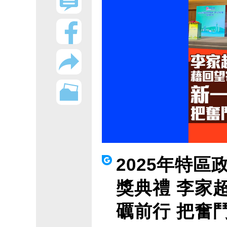
2025年特
獎典禮 李家
礪前行 把奮