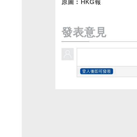
原圖︰HKG報
發表意見