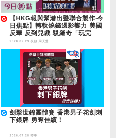
【HKG報與幫港出聲聯合製作‧今
日焦點】轉軚燒錢遏影響力 美國
反華 反到兒戲 駁羅奇「玩完
論」 香港唔靠中國 唔通靠美
2026.07.29 視頻
周天慧
國？
劍擊世錦團體賽 香港男子花劍刺
下銀牌 勇奪佳績！
2026.07.28 時事