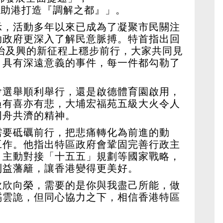
立 助港打造『調解之都』」。
示，活動多年以來已成為了凝聚市民關注
助政府更深入了解民意脈搏。特首指出回
由治及興的新征程上穩步前行，大家共同見
，具有深遠意義的事件，每一件都勾勒了
會選舉順利舉行，還是啟德體育園啟用，
過有喜亦有悲，大埔宏福苑五級大火令人
同舟共濟的精神。
需要砥礪前行，把悲痛轉化為前進的動
工作。他指出特區政府會鞏固完善行政主
，主動對接「十五五」規劃等國家戰略，
利益藩籬，讓香港變得更美好。
欣欣向榮，需要的是你與我盡己所能，做
譎雲詭，但同心協力之下，相信香港特區