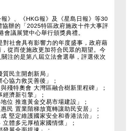
報》、《HKG報》及《星島日報》等30
體協辦的「2025特區政府施政十件大事評
於香港會議展覽中心舉行頒獎典禮。
，是對社會具有影響力的年度盛事，政府藉
情，從而使施政更加符合民眾的期望。今
人關注的是第八屆立法會選舉，評選依次
 優質民主開創新局」
 齊心協力救災善後」；
會與殘特奧會 大灣區融合樹新里程碑」；
盛事經濟新引擎」；
心地位 推進黃金交易市場建設」；
伙惠民 置業階梯放寬轉讓助民安居」；
罪成 堅定維護國家安全和香港法治」；
年 立體多元厚植家國情懷」；
北都發展全面提速」；