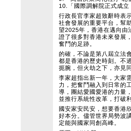
10.「國際調解院正式成
行政長官李家超致辭時表
社會發展的重要平台，幫
望2025年，香港在邁向
證了很多對香港未來發展
奮鬥的足跡。
的確，不論是第八屆立法
都是香港的歷史時刻。不
扼腕，但火劫之下，亦見
李家超指出新一年，大家
力，把奮鬥融入到日常的
導，團結愛國愛港的力量
並推行系統性改革，打破
國安家安民安，想要香港
好本分。儘管世界局勢波
定能與國家同創高峰。