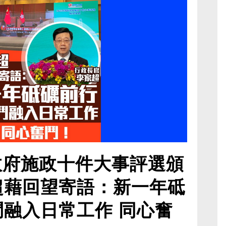
區政府施政十件大事評選頒
超藉回望寄語：新一年砥
鬥融入日常工作 同心奮