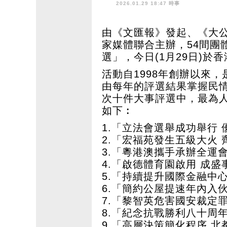
鬥！
2026.01.29 18:47 時事
由《文匯報》發起、《大公
家媒體聯合主辦，54間團
選」，今日(1月29日)
活動自1998年創辦以來
由每年的評選結果掌握民
次十件大事評選中，最為
如下︰
1.「立法會選舉成功舉行
2.「宏福苑發生五級大火
3.「粵港澳攜手承辦全運
4.「啟德體育園啟用 成
5.「持續提升國際金融中
6.「簡約公屋提速年內入
7.「黎智英危害國安裁定
8.「紀念抗戰勝利八十周
9.「高層決策簡化程序 