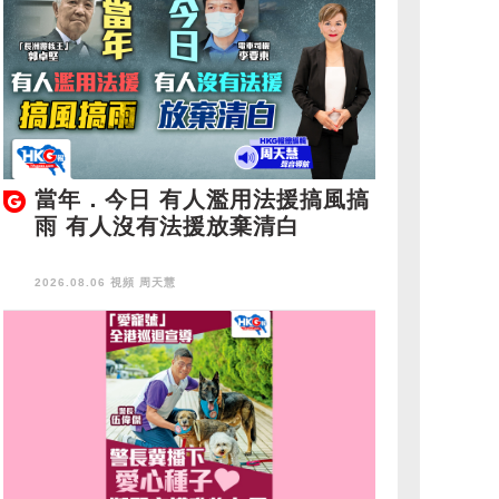
當年．今日 有人濫用法援搞風搞
雨 有人沒有法援放棄清白
2026.08.06 視頻
周天慧