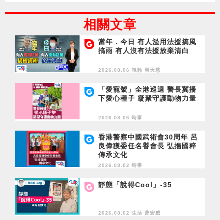
相關文章
當年．今日 有人濫用法援搞風
搞雨 有人沒有法援放棄清白
2026.08.06 視頻
周天慧
「愛寵號」全港巡迴 警長冀播
下愛心種子 凝聚守護動物力量
2026.08.06 時事
香港警察中國武術會30周年 呂
良偉獲委任名譽會長 弘揚國粹
傳承文化
2026.08.02 時事
靜態「說得Cool」-35
2026.08.02 生活
曹宏威