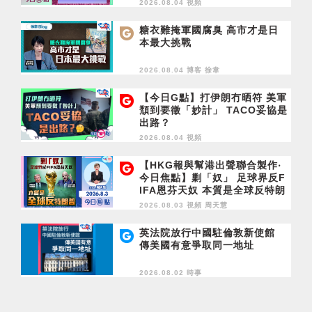
2026.08.04 視頻
糖衣難掩軍國腐臭 高市才是日
本最大挑戰
2026.08.04 博客
徐韋
【今日G點】打伊朗冇晒符 美軍
頹到要徵「妙計」 TACO妥協是
出路？
2026.08.04 視頻
【HKG報與幫港出聲聯合製作‧
今日焦點】剿「奴」 足球界反F
IFA恩芬天奴 本質是全球反特朗
普
2026.08.03 視頻
周天慧
英法院放行中國駐倫敦新使館
傳美國有意爭取同一地址
2026.08.02 時事