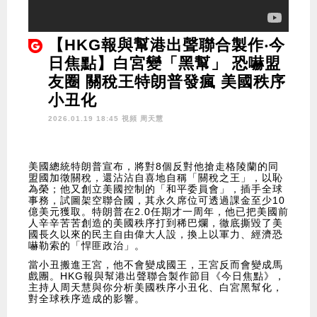
【HKG報與幫港出聲聯合製作‧今
日焦點】白宮變「黑幫」 恐嚇盟
友圈 關稅王特朗普發瘋 美國秩序
小丑化
2026.01.19 18:45 視頻
周天慧
美國總統特朗普宣布，將對8個反對他搶走格陵蘭的同
盟國加徵關稅，還沾沾自喜地自稱「關稅之王」，以恥
為榮；他又創立美國控制的「和平委員會」，插手全球
事務，試圖架空聯合國，其永久席位可透過課金至少10
億美元獲取。特朗普在2.0任期才一周年，他已把美國前
人辛辛苦苦創造的美國秩序打到稀巴爛，徹底撕毀了美
國長久以來的民主自由偉大人設，換上以軍力、經濟恐
嚇勒索的「悍匪政治」。
當小丑搬進王宮，他不會變成國王，王宮反而會變成馬
戲團。HKG報與幫港出聲聯合製作節目《今日焦點》，
主持人周天慧與你分析美國秩序小丑化、白宮黑幫化，
對全球秩序造成的影響。