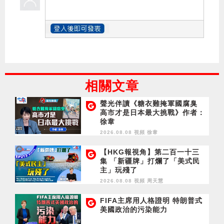
相關文章
聲光伴讀《糖衣難掩軍國腐臭
高市才是日本最大挑戰》作者：
徐韋
2026.08.08 視頻
徐韋
【HKG報視角】第二百一十三
集 「新疆牌」打爛了「美式民
主」玩殘了
2026.08.08 視頻
周天慧
FIFA主席用人格證明 特朗普式
美國政治的污染能力