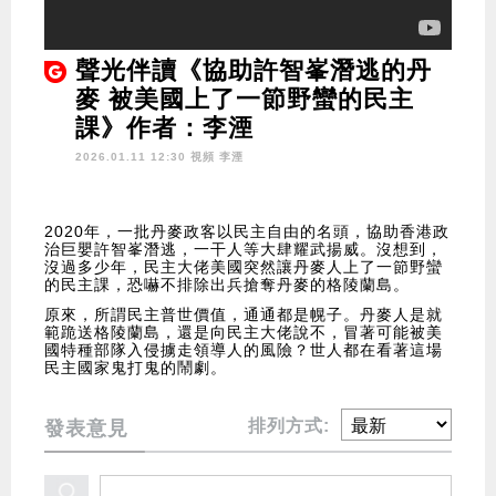
聲光伴讀《協助許智峯潛逃的丹
麥 被美國上了一節野蠻的民主
課》作者：李湮
2026.01.11 12:30 視頻
李湮
2020年，一批丹麥政客以民主自由的名頭，協助香港政
治巨嬰許智峯潛逃，一干人等大肆耀武揚威。沒想到，
沒過多少年，民主大佬美國突然讓丹麥人上了一節野蠻
的民主課，恐嚇不排除出兵搶奪丹麥的格陵蘭島。
原來，所謂民主普世價值，通通都是幌子。丹麥人是就
範跪送格陵蘭島，還是向民主大佬說不，冒著可能被美
國特種部隊入侵擄走領導人的風險？世人都在看著這場
民主國家鬼打鬼的鬧劇。
排列方式:
發表意見