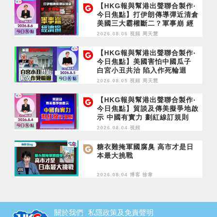
【HKG報與幫港出聲聯合製作‧
今日焦點】打伊朗傳導彈近清倉
美國三大霸權斷二？軍事崩 經
濟損
2026.08.06 視頻
周天慧
【HKG報與幫港出聲聯合製作‧
今日焦點】美國害怕中國瓜子
白宮小丑共治 陷入作死輪迴
2026.08.05 視頻
周天慧
【HKG報與幫港出聲聯合製作‧
今日焦點】貿談及傳美擬爭地啟
示 中國有實力 劃紅線訂規則
2026.08.04 視頻
糖衣難掩軍國腐臭 高市才是日
本最大挑戰
2026.08.04 博客
徐韋
關於我們
私隱政策及免責聲明