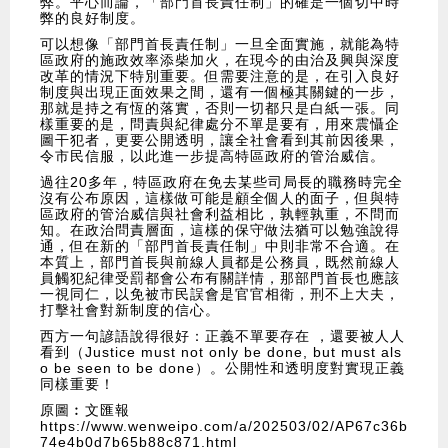
弊。平心而論，「部門首長責任制」的確是一個切中時
弊的良好制度。
可以想像「部門首長責任制」一旦全面實施，就能為特
區政府的施政效率添柴加火，在現今的由治及興與深度
改革的情況下特別重要。但需要注意的是，在引入良好
制度與出現正面效果之間，還有一個極其關鍵的一步，
那就是持之有恆的落實，否則一切都只是白紙一張。同
樣重要的是，問責與紀律處分不單是要有，用來震懾企
圖干犯者，更要公開透明，讓全社會看到其前因後果，
令市民信服，以此進一步提高特區政府的管治威信。
過往20多年，特區政府在免去某些司局長的職務時完全
沒有公布原因，這樣做可能是顧全個人的面子，但與特
區政府的管治威信與社會利益相比，孰輕孰重，不問而
知。在政治問責層面，這樣的保守做法猶可以勉強說得
通，但在新的「部門首長責任制」中則非常不合適。在
本質上，部門首長與前線人員都是公務員，既然前線人
員觸犯紀律受罰都會公布有關詳情，那部門首長也應該
一視同仁，以免被市民誤會是官官相衛，刑不上大夫，
打擊社會對新制度的信心。
西方一句諺語說得很好：正義不單要存在 ，還要被人人
看到（Justice must not only be done, but must als
o be seen to be done）。公開性和透明度對實現正義
同樣重要！
原圖︰文匯報
https://www.wenweipo.com/a/202503/02/AP67c36b
74e4b0d7b65b88c871.html