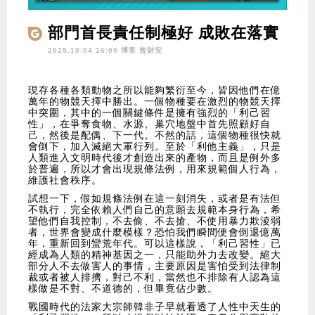
部門首長責任制極好 成敗在落實
2025.10.04 16:00 博客
曾財安
現存各種各類動物之所以能夠繁衍至今，皆因他們在億
萬年的物競天擇中勝出。一個物種要在激烈的物競天擇
中突圍，其中的一個關鍵條件是擁有強烈的「利己習
性」，在爭奪食物、水源、巢穴地盤中首先照顧好自
己，然後是配偶、下一代。不然的話，這個物種很快就
會倒下，加入滅絕大軍行列。至於「利他主義」，只是
人類進入文明時代後才創造出來的產物，而且是例外多
於普遍，所以才會出現規條法例，用來規範個人行為，
維護社會秩序。
試想一下，假如規條法例在這一刻消失，或者是有法但
不執行，完全依賴人們自己的意願去規範本身行為，希
望他們自我控制，不去偷、不去搶、不使用暴力欺淩弱
者，世界會變成什麼模樣？恐怕我們瞬間便會倒退億萬
年，重新回到蠻荒年代。可以這樣說，「利己習性」已
經成為人類的精神基因之一，只能助外力去改變。絕大
部分人不去做害人的事情，主要原因是害怕受到法律制
裁或者被人排擠，對己不利，當然也不排除有人認為這
樣做是不對、不道德的，但畢竟佔少數。
戰國時代的法家大宗師韓非子早就看透了人性中天生的