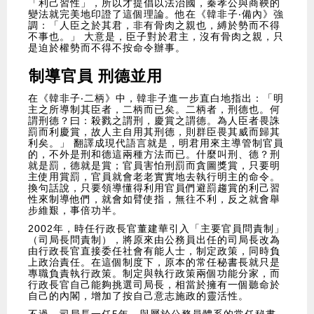
「利己習性」，所以才提倡以法治國，秦孝公與商鞅的
變法就完美地印證了這個理論。他在《韓非子‧備內》強
調：「人臣之於其君，非有骨肉之親也，縛於勢而不得
不事也。」 大意是，臣子對於君主，沒有骨肉之親，只
是迫於權勢而不得不按命令辦事。
制導官員 刑德並用
在《韓非子‧二柄》中，韓非子進一步直白地指出：「明
主之所導制其臣者，二柄而已矣。二柄者，刑德也。何
謂刑德？曰：殺戮之謂刑，慶賞之謂德。為人臣者畏誅
罰而利慶賞，故人主自用其刑德，則群臣畏其威而歸其
利矣。」 翻譯成現代語言就是，明君用來主導管制官員
的，不外是刑和德這兩種方法而已。什麼叫刑、德？刑
就是罰，德就是賞；官員害怕刑罰而貪圖獎賞，只要明
主使用賞罰，官員就會老老實實地去執行明主的命令。
換句話說，只要領導懂得利用官員們避罰趨賞的利己習
性來制導他們，就會如臂使指，無往不利，反之就會舉
步維艱，事倍功半。
2002年，時任行政長官董建華引入「主要官員問責制」
（司局長問責制），將原來由公務員出任的司局長改為
由行政長官直接委任社會有能人士，制定政策，同時負
上政治責任。在這個制度下，原本的常任秘書長就只是
專職負責執行政策。制定與執行政策兩個功能分家，而
行政長官自己能夠挑選司局長，相當於擁有一個聽命於
自己的內閣，增加了按自己意志施政的靈活性。