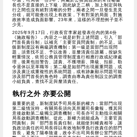
不過，司局長一任5年，與屬於公務員體系的常任秘書
長也不是直接的上下級，因此缺乏二柄，加上制定與執
行之間也沒有絕對清晰的分野，兩者之間一旦發生意見
分歧，就可能會出現上有政策，下有對策的局面，對施
政效率造成負面影響。23年來，這樣的不理想例子並不
少見。
2025年9月17日，行政長官李家超發表任內的第4份
《施政報告》，內容之一就是針對上述問題，引入「部
門首長責任制」以補充「主要官員問責制」的不足。這
個新制度設有兩級調查機制︰第一級是當部門出現問
題，須查找不足、予以改善，並釐清責任誰屬，按缺失
輕重情況，依照公務員管理制度進行相應行政或紀律處
理，後果包括警告、譴責、不獲增薪、降級、扣薪、勒
令退休以至革職等；第二級是如部門出現嚴重問題，或
涉及廣泛或重複性的系統問題，或有跡象顯示問題可能
涉及部門首長的角色時，調查由專為責任制設立的調查
小組負責，查找不足與釐清責任。
執行之外 亦要公開
最重要的是，新制度賦予司局長新的權力：當部門出現
第二級情況時，有關局長須向其所屬司長彙報，獲其同
意後啟動第二級獨立調查機制；司長亦可主動指示相關
局長啟動調查機制。從此，新權力就能成為「主要官員
問責制」與「部門首長責任制」就能使到權責相等，讓
負政治責任的司局長得以有效地制導負行政責任的部門
首長，避免了陽奉陰違，政令不出司局長辦公室門的流