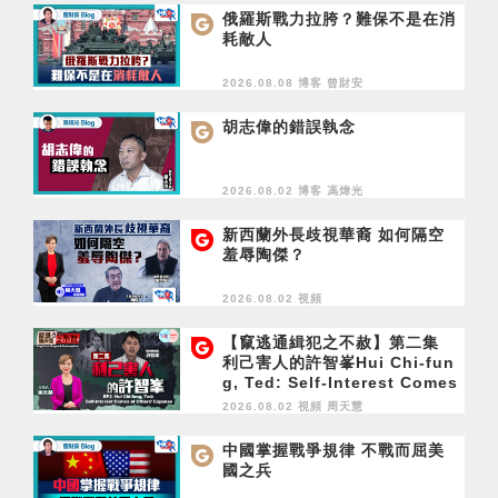
俄羅斯戰力拉胯？難保不是在消
耗敵人
2026.08.08 博客
曾財安
胡志偉的錯誤執念
2026.08.02 博客
馮煒光
新西蘭外長歧視華裔 如何隔空
羞辱陶傑？
2026.08.02 視頻
【竄逃通緝犯之不赦】第二集
利己害人的許智峯Hui Chi-fun
g, Ted: Self-Interest Comes
at Others' Expense
2026.08.02 視頻
周天慧
中國掌握戰爭規律 不戰而屈美
國之兵