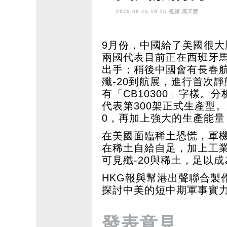
2025.09.15 19:15 視頻
周天慧
9月份，中國給了美國很
兩國代表目前正在西班牙
出手；稍後中國會有長春
殲-20到航展，進行首次
有「CB10300」字樣。分
代表第300架正式生產型。
0，再加上強大的生產能
在美國面臨稀土恐慌，軍
在稀土自給自足，加上工
可見殲-20與稀土，足以
HKG報與幫港出聲聯合製
探討中美的短中期軍事實
發表意見