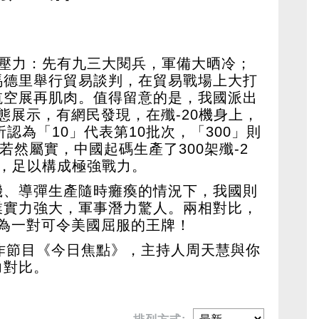
大壓力：先有九三大閱兵，軍備大晒冷；
馬德里舉行貿易談判，在貿易戰場上大打
航空展再肌肉。值得留意的是，我國派出
靜態展示，有網民發現，在殲-20機身上，
析認為「10」代表第10批次，「300」則
若然屬實，中國起碼生產了300架殲-2
量，足以構成極強戰力。
機、導彈生產隨時癱瘓的情況下，我國則
業實力強大，軍事潛力驚人。兩相對比，
成為一對可令美國屈服的王牌！
作節目《今日焦點》，主持人周天慧與你
力對比。