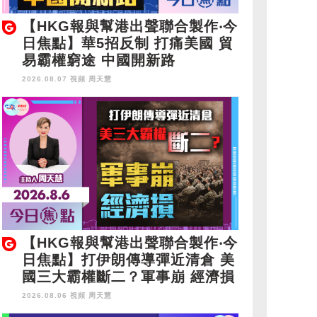
【HKG報與幫港出聲聯合製作‧今
日焦點】華5招反制 打痛美國 貿
易霸權窮途 中國開新路
2026.08.07 視頻
周天慧
【HKG報與幫港出聲聯合製作‧今
日焦點】打伊朗傳導彈近清倉 美
國三大霸權斷二？軍事崩 經濟損
2026.08.06 視頻
周天慧