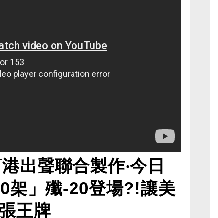
幫港出聲聯合製作‧今日
0架」殲-20登場?!讓美
張王牌