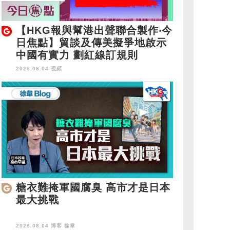
【HKG報與幫港出聲聯合製作‧今
日焦點】貿談及傳美擬爭地啟示
中國有實力 劃紅線訂規則
2026.08.04 視頻
糖衣難掩軍國腐臭 高市才是日本
最大挑戰
2026.08.04 博客
徐韋