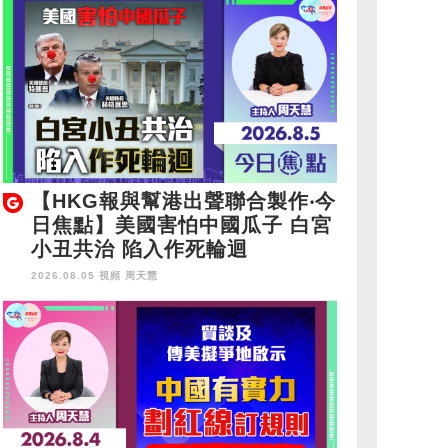
【HKG報與幫港出聲聯合製作‧今
日焦點】美國害怕中國瓜子 白宮
小丑共治 陷入作死輪迴
2026.08.05 視頻
周天慧