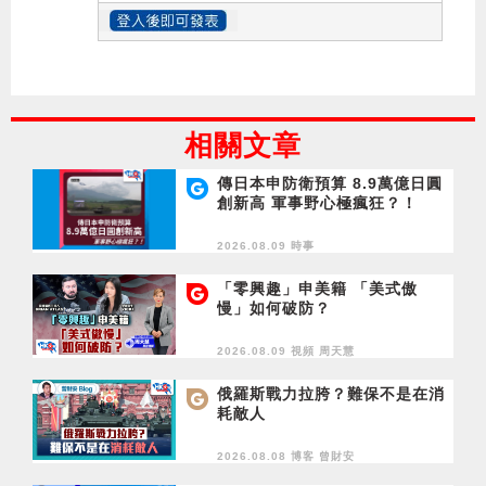
相關文章
傳日本申防衛預算 8.9萬億日圓
創新高 軍事野心極瘋狂？！
2026.08.09 時事
「零興趣」申美籍 「美式傲
慢」如何破防？
2026.08.09 視頻
周天慧
俄羅斯戰力拉胯？難保不是在消
耗敵人
2026.08.08 博客
曾財安