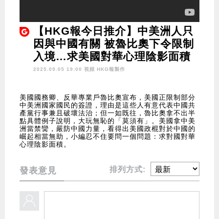
【HKG報今日推介】中美洲人只
因與中國有關 被魯比奧下令限制
入境…求美國對華心理陰影面積
2025.09.05 19:00 視頻
HKG報製作
美國國務卿、反華專業戶魯比奧宣布，美國正限制部分
中美洲國家國民的簽證，理由是這些人有意代表中國共
產黨行事兼且破壞法治；但一如既往，魯比奧拿不出半
點具體例子說明，大玩無恥的「莫須有」。美國拿中美
洲當禁臠，嚴防中國力量，看得出美國政棍對於中國的
崛起相當無助，小編忍不住要問一個問題：求對國對華
心理陰影面積。
排列方式:
發表意見