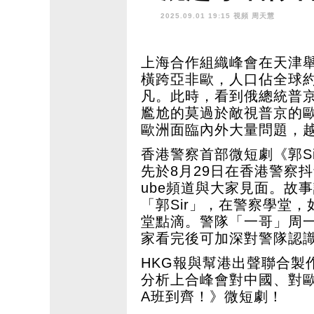
e 9.2有得睇
2025.09.01 19:15 視頻
周天慧
上海合作組織峰會在天津
橫跨亞非歐，人口佔全球
凡。此時，看到俄總統普
尷尬的莫過於敵視普京的
歐洲面臨內外大量問題，
香港警察首部微短劇《郭S
先於8月29日在香港警察抖
ube頻道與大家見面。故
「郭Sir」，在警察學堂
堂點滴。警隊「一哥」周
家看完後可加深對警隊認
HKG報與幫港出聲聯合製
分析上合峰會對中國、對歐
A班到齊！》微短劇！