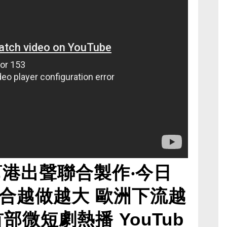
幫港出聲聯合製作‧今日
合越做越大 歐洲下流越
部微短劇熱播 YouTub