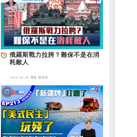
俄羅斯戰力拉胯？難保不是在消
耗敵人
2026.08.08 博客
曾財安