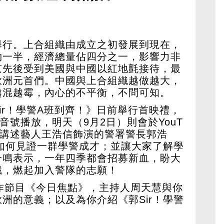
！
舉行。上合組織由成立之初發展到現在，
約一半，經濟總量佔四分之一，影響力非
京先後受到美國與中國以紅地氈接待，最
歐洲元首們。中國與上合組織越做越大，
越混越霉，內心的不平衡，不問可知。
ir！學警A班到齊！》日前舉行首映禮，
音號播放，明天（9月2日）則會於YouT
事講述藝人王浩信飾演的警署警長郭浩
，如何見證一群學警成才；並讓大家了解學
一鳴表示，一年四季都會招募新血，盼大
識，燃起加入警隊的志願！
作節目《今日焦點》，主持人周天慧與你
洲的意義；以及為你介紹《郭Sir！學警