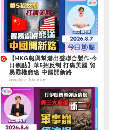
【HKG報與幫港出聲聯合製作‧今
日焦點】華5招反制 打痛美國 貿
易霸權窮途 中國開新路
2026.08.07 視頻
周天慧