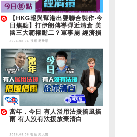
【HKG報與幫港出聲聯合製作‧今
日焦點】打伊朗傳導彈近清倉 美
國三大霸權斷二？軍事崩 經濟損
2026.08.06 視頻
周天慧
當年．今日 有人濫用法援搞風搞
雨 有人沒有法援放棄清白
2026.08.06 視頻
周天慧