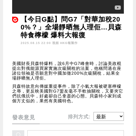
【今日G點】問G7「對華加稅20
0%？」全場靜晒無人理佢…貝森
特食檸檬 爆料大報復
2025.08.15 22:00 視頻
HKG報製作
美國財長貝森特爆料，說6月中G7峰會時，討論美政棍
提出對俄能源買家實施次級關稅的法案，他稱問過在座
諸位領袖是否願意對中國加徵200%次級關稅，結果全
場靜晒無人理佢。
貝森特故意向傳媒重提事件，除了小氣大報被硬塞檸檬
之辱，更反映美國對G7盟友毫不手軟抽關稅，又要夾它
們抗俄抗中，好處卻自己拿盡的心態。貝森特小家到成
個方丈似的，果然有美國特色。
排列方式:
發表意見