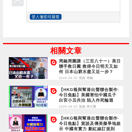
相關文章
周融周圍講（三百八十一）美日
聯手救日圓 救得今日明天又如
何 日本山窮水盡又近一步？
2026.08.05 視頻
周融
【HKG報與幫港出聲聯合製作‧
今日焦點】美國害怕中國瓜子
白宮小丑共治 陷入作死輪迴
2026.08.05 視頻
周天慧
【HKG報與幫港出聲聯合製作‧
今日焦點】貿談及傳美擬爭地啟
示 中國有實力 劃紅線訂規則