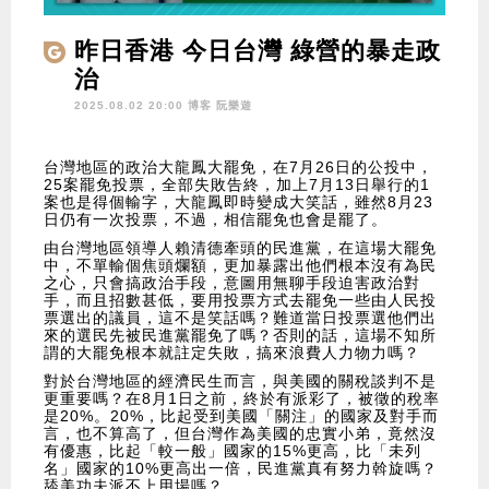
昨日香港 今日台灣 綠營的暴走政
治
2025.08.02 20:00 博客
阮樂遊
台灣地區的政治大龍鳳大罷免，在7月26日的公投中，
25案罷免投票，全部失敗告終，加上7月13日舉行的1
案也是得個輸字，大龍鳳即時變成大笑話，雖然8月23
日仍有一次投票，不過，相信罷免也會是罷了。
由台灣地區領導人賴清德牽頭的民進黨，在這場大罷免
中，不單輸個焦頭爛額，更加暴露出他們根本沒有為民
之心，只會搞政治手段，意圖用無聊手段迫害政治對
手，而且招數甚低，要用投票方式去罷免一些由人民投
票選出的議員，這不是笑話嗎？難道當日投票選他們出
來的選民先被民進黨罷免了嗎？否則的話，這場不知所
謂的大罷免根本就註定失敗，搞來浪費人力物力嗎？
對於台灣地區的經濟民生而言，與美國的關稅談判不是
更重要嗎？在8月1日之前，終於有派彩了，被徵的稅率
是20%。20%，比起受到美國「關注」的國家及對手而
言，也不算高了，但台灣作為美國的忠實小弟，竟然沒
有優惠，比起「較一般」國家的15%更高，比「未列
名」國家的10%更高出一倍，民進黨真有努力斡旋嗎？
舔美功夫派不上用場嗎？