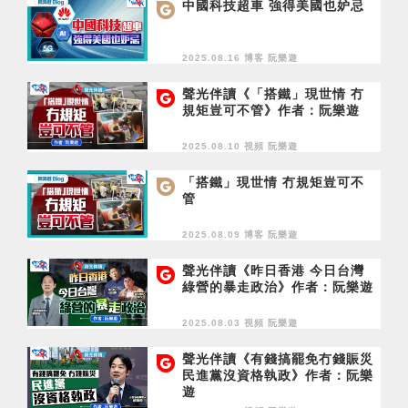
中國科技超車 強得美國也妒忌
2025.08.16 博客
阮樂遊
聲光伴讀《「搭鐵」現世情 冇
規矩豈可不管》作者：阮樂遊
2025.08.10 視頻
阮樂遊
「搭鐵」現世情 冇規矩豈可不
管
2025.08.09 博客
阮樂遊
聲光伴讀《昨日香港 今日台灣
綠營的暴走政治》作者：阮樂遊
2025.08.03 視頻
阮樂遊
聲光伴讀《有錢搞罷免冇錢賑災
民進黨沒資格執政》作者：阮樂
遊