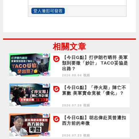
相關文章
【今日G點】打伊朗冇晒符 美軍
頹到要徵「妙計」 TACO妥協是
出路？
2026.08.04 視頻
【今日G點】「停火期」陣亡不
算數 美軍賣命竟被「優化」？
2026.07.28 視頻
【今日G點】胡志偉赴英曾遭扣
西方前的卑微
2026.07.23 視頻