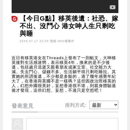
【今日G點】移英後遺：社恐、嫁
不出、沒鬥心 港女呻人生只剩吃
與睡
2025.07.17 22:00 視頻
HKG報製作
近日有移英港女在Threads上發布了一則帖文，大呻移
英後對生活感迷惘，表示移英4年，換來的是不少後
遺，包括歲月流逝又眼看朋友成家立室、社交能力大
減、失去鬥心、儲錢不多、生活躺平得只剩吃睡拉。其
實她的所謂後遺，不少都是多餘的，過了幾年感覺年紀
大了，在香港與英國不是一樣嗎？這些因政治而移英的
人，幻想外國很美好，妄想香港很不堪，到親身體驗過
後才發現，這些幻想、妄想，不過只是空想吧！
排列方式:
發表意見