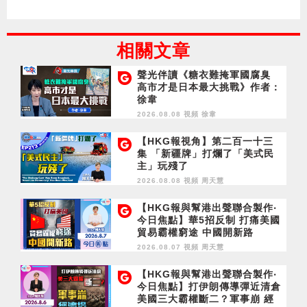
相關文章
聲光伴讀《糖衣難掩軍國腐臭
高市才是日本最大挑戰》作者：
徐韋
2026.08.08 視頻
徐韋
【HKG報視角】第二百一十三
集 「新疆牌」打爛了「美式民
主」玩殘了
2026.08.08 視頻
周天慧
【HKG報與幫港出聲聯合製作‧
今日焦點】華5招反制 打痛美國
貿易霸權窮途 中國開新路
2026.08.07 視頻
周天慧
【HKG報與幫港出聲聯合製作‧
今日焦點】打伊朗傳導彈近清倉
美國三大霸權斷二？軍事崩 經