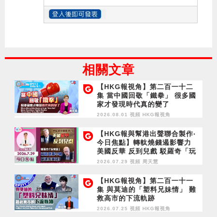
相關文章
【HKG報視角】第二百一十二
集 當中國回敬「鐵拳」 很多國
家才發現時代真的變了
2026.08.01 視頻
HKG報視角
【HKG報與幫港出聲聯合製作‧
今日焦點】轉軚燒錢遏影響力
美國反華 反到兒戲 駁羅奇「玩
完論」 香港唔靠中國 唔通靠美
2026.07.29 視頻
周天慧
國？
【HKG報視角】第二百一十一
集 與莫迪的「塑料兄妹情」 難
救高市的下流軌跡
2026.07.25 視頻
HKG報視角