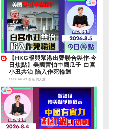
【HKG報與幫港出聲聯合製作‧今
日焦點】美國害怕中國瓜子 白宮
小丑共治 陷入作死輪迴
2026.08.05 視頻
周天慧