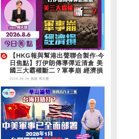
【HKG報與幫港出聲聯合製作‧今
日焦點】打伊朗傳導彈近清倉 美
國三大霸權斷二？軍事崩 經濟損
2026.08.06 視頻
周天慧