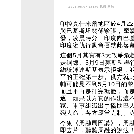
2025.05.07 18:30 視頻
周融
印控克什米爾地區於4月2
與巴基斯坦關係緊張，摩拳
發，凌晨時分，印度向巴
印度復仇行動會否就此落
這個5月其實有3大戰爭危
走鋼線。5月9日莫斯科舉
總統澤連斯基表示拒絕，並
平的正確第一步。俄方就
輔可能見不到5月10日的
而且不再是打完就撤，而
逐。如果以方真的作出這
家、軍事組織出手協助巴
殘人命，各方應當克制、
今集《周融周圍講》，周融
即去片，聽聽周融的說法