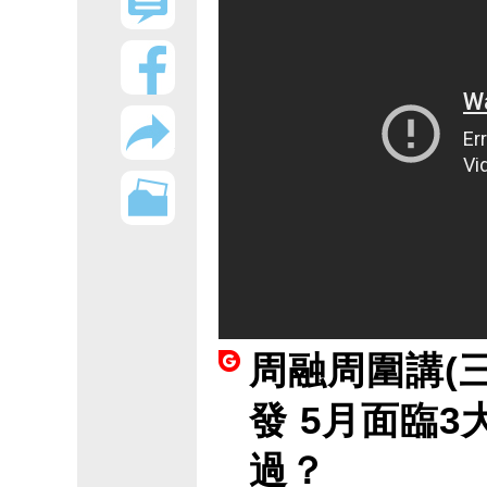
周融周圍講(
發 5月面臨
過？