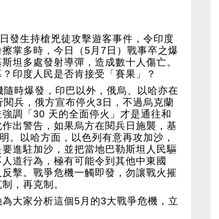
2日發生持槍兇徒攻擊遊客事件，令印度
擦掌多時，今日（5月7日）戰事卒之爆
基斯坦多處發射導彈，造成數十人傷亡。
幕？印度人民是否肯接受「賽果」？
機隨時爆發，印巴以外，俄烏、以哈亦在
行閱兵，俄方宣布停火3日，不過烏克蘭
強調「30 天的全面停火」才是通往和
此作出警告，如果烏方在閱兵日施襲，基
黎明。以哈方面，以色列有意再攻加沙，
是要進駐加沙，並把當地巴勒斯坦人民驅
不人道行為，極有可能令到其他中東國
人反擊。戰爭危機一觸即發，勿讓戰火摧
克制，再克制。
為大家分析這個5月的3大戰爭危機，立
！