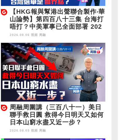
【HKG報與幫港出聲聯合製作‧華
山論勢】第四百八十三集 台海打
唔打？中美軍事已全面部署 202
8年1月台灣選舉是臨界點？
2026.08.06 視頻
周融
周融周圍講（三百八十一）美日
聯手救日圓 救得今日明天又如何
日本山窮水盡又近一步？
2026.08.05 視頻
周融