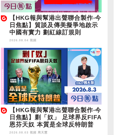
【HKG報與幫港出聲聯合製作‧今
日焦點】貿談及傳美擬爭地啟示
中國有實力 劃紅線訂規則
2026.08.04 視頻
【HKG報與幫港出聲聯合製作‧今
日焦點】剿「奴」 足球界反FIFA
恩芬天奴 本質是全球反特朗普
2026.08.03 視頻
周天慧