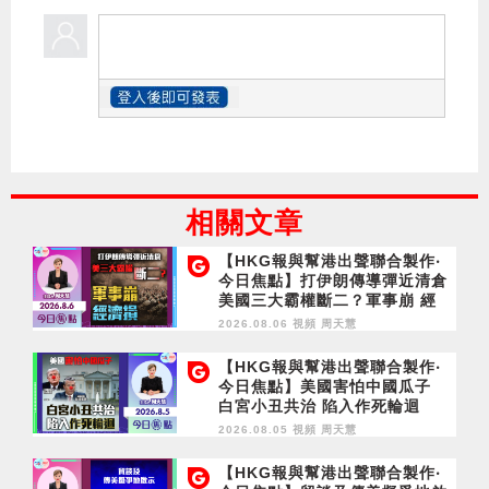
相關文章
【HKG報與幫港出聲聯合製作‧
今日焦點】打伊朗傳導彈近清倉
美國三大霸權斷二？軍事崩 經
濟損
2026.08.06 視頻
周天慧
【HKG報與幫港出聲聯合製作‧
今日焦點】美國害怕中國瓜子
白宮小丑共治 陷入作死輪迴
2026.08.05 視頻
周天慧
【HKG報與幫港出聲聯合製作‧