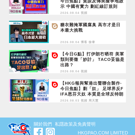
今日焦點】貿談及傳美擬爭地啟
示 中國有實力 劃紅線訂規則
2026.08.04 視頻
糖衣難掩軍國腐臭 高市才是日
本最大挑戰
2026.08.04 博客
徐韋
【今日G點】打伊朗冇晒符 美軍
頹到要徵「妙計」 TACO妥協是
出路？
2026.08.04 視頻
【HKG報與幫港出聲聯合製作‧
今日焦點】剿「奴」 足球界反F
IFA恩芬天奴 本質是全球反特朗
普
2026.08.03 視頻
周天慧
關於我們
私隱政策及免責聲明
HKGPAO.COM LIMITED