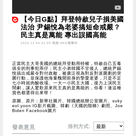
【今日G點】拜登特赦兒子損美國
法治 尹錫悅為老婆搞短命戒嚴？
民主真是萬能 專出誤國高能
2024.12.04 22:00 視頻
HKG報製作
正當民主大哥美國的總統拜登動用特權，特赦自己五毒
俱全的刑事犯乖仔；民主小弟韓國不甘後人，總統尹錫
悅搞出戒嚴令對付政敵，被廣泛視為對反對派圍剿的突
圍行動，並保護他海量醜聞前身的摯愛老婆，只是不足
七小時就肉酸收場。一大一小民主大國，接力上演民主
鬧劇，讓人驚歎原來民主真的是萬能的，你看！連這種
貨色都選得出來呀！
原圖、原片：新華社圖片、韓國總統辦公室圖片、suky
eol.yoon IG影片截圖、韓劇《天國的階梯》劇照、Joe
Biden Facebook圖片
排列方式:
發表意見