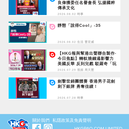
良偉獲委任名譽會長 弘揚國粹
傳承文化
2026.08.02 時事
靜態「說得Cool」-35
2026.08.02 生活
曹宏威
【HKG報與幫港出聲聯合製作‧
今日焦點】轉軚燒錢遏影響力
美國反華 反到兒戲 駁羅奇「玩
完論」 香港唔靠中國 唔通靠美
2026.07.29 視頻
周天慧
國？
劍擊世錦團體賽 香港男子花劍
刺下銀牌 勇奪佳績！
2026.07.28 時事
關於我們
私隱政策及免責聲明
HKGPAO.COM LIMITED