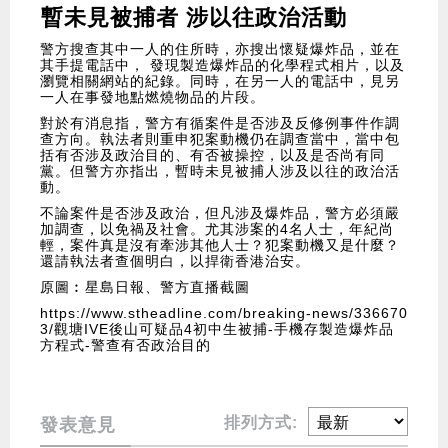
暫未見被捕者 涉以往政治活動
警方搜查其中一人的住所時，亦搜出懷疑爆炸品，並在
其手提電話中， 發現製造爆炸品的化學程式相片，以及
瀏覽相關網站的紀錄。同時，在另一人的電話中，見另
一人在事發地點燃燒物品的片段。
對於有消息指，警方有循案件是否涉及反修例事件作調
查方向。執法者則重申犯案動機仍在調查當中，當中包
括有否涉及政治目的、有否被操控，以及是否尚有同
黨。但警方亦指出，暫時未見被捕人涉及以往的政治活
動。
不論案件是否涉及政治，但凡涉及爆炸品，警方必須嚴
加調查，以免禍及社會。尤其涉案的4名人士，年紀尚
輕，案件真是沒有牽涉其他人士？犯案動機又是什麼？
還請執法者查個明白，以捍衛香港治安。
原圖︰星島日報、警方直播截圖
https://www.stheadline.com/breaking-news/336670
3/觀塘IVE後山可疑品4初中生被捕-手機存製造爆炸品
方程式-警查有否政治目的
排列方式:
發表意見