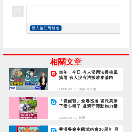
相關文章
當年．今日 有人濫用法援搞風
搞雨 有人沒有法援放棄清白
2026.08.06 視頻
周天慧
「愛寵號」全港巡迴 警長冀播
下愛心種子 凝聚守護動物力量
2026.08.06 時事
香港警察中國武術會30周年 呂