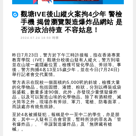
觀塘IVE後山縱火案拘4少年 警檢
手機 揭曾瀏覽製造爆炸品網站 是
否涉政治待查 不容姑息！
2024.07.24 18:50 時事
昨日7月23日，警方於下午三時許接報，指在香港專業
教育學院（IVE）觀塘分校後山疑有人縱火，警方到場
並在山坡一處隱蔽位置，檢獲可疑化學品、斧頭等。事
後，警方拘捕4名13至15歲少年，並在今日(7月24日)
舉行記者會交代案情。
警方表示在院校一個面積約5,000呎的斜坡，檢獲大量
的化學物品，包括固體、液體、粉狀，分別以樽裝或袋
裝盛載，數量多達90個。此外，亦發現少量懷疑爆炸
品，以及可以製造山埃的化學物品。除了有酒精燈、滅
火筒等之外，現場亦有斧頭、軍刀、電槍、防毒面罩，
而該處亦有燒焦痕跡。
至於4名被捕疑犯，報稱是中一至中二的學生，亦是朋
友，其中一人疑有三合會背景，暫時所涉的罪名為「管
有爆炸品」、「串謀製造爆炸品」及「無牌藏有槍
械」。