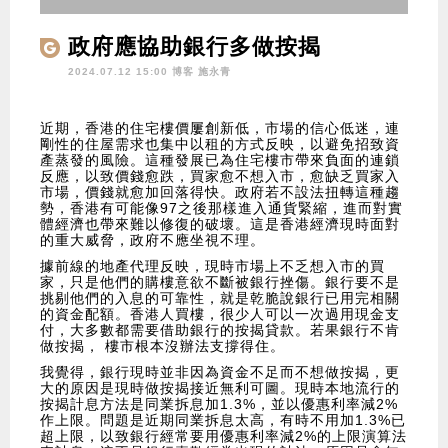
政府應協助銀行多做按揭
2024.07.12 15:00 博客
施永青
近期，香港的住宅樓價屢創新低，市場的信心低迷，連
剛性的住屋需求也集中以租的方式反映，以避免招致資
產蒸發的風險。這種發展已為住宅樓市帶來負面的連鎖
反應，以致價錢愈跌，買家愈不想入市，愈缺乏買家入
市場，價錢就愈加回落得快。政府若不設法扭轉這種趨
勢，香港有可能像97之後那樣進入通貨緊縮，進而對實
體經濟也帶來難以修復的破壞。這是香港經濟現時面對
的重大威脅，政府不應坐視不理。
據前線的地產代理反映，現時市場上不乏想入市的買
家，只是他們的購樓意欲不斷被銀行挫傷。銀行要不是
挑剔他們的入息的可靠性，就是乾脆說銀行已用完相關
的資金配額。香港人買樓，很少人可以一次過用現金支
付，大多數都需要借助銀行的按揭貸款。若果銀行不肯
做按揭， 樓市根本沒辦法支撐得住。
我覺得，銀行現時並非因為資金不足而不想做按揭，更
大的原因是現時做按揭接近無利可圖。現時本地流行的
按揭計息方法是同業拆息加1.3%，並以優惠利率減2%
作上限。問題是近期同業拆息太高，有時不用加1.3%已
超上限，以致銀行經常要用優惠利率減2%的上限演算法