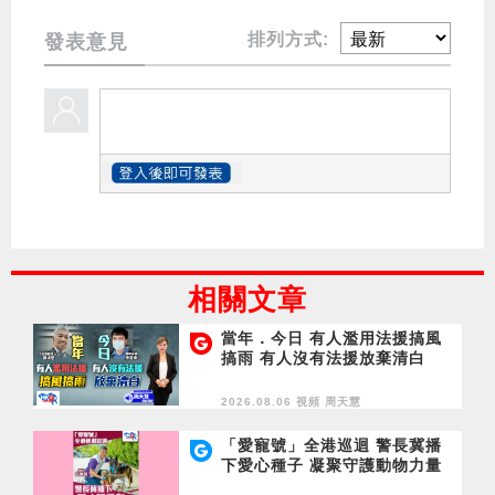
排列方式:
發表意見
相關文章
當年．今日 有人濫用法援搞風
搞雨 有人沒有法援放棄清白
2026.08.06 視頻
周天慧
「愛寵號」全港巡迴 警長冀播
下愛心種子 凝聚守護動物力量