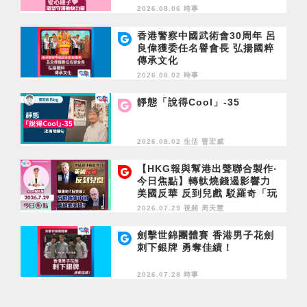
2026.08.06 時事
香港警察中國武術會30周年 呂
良偉獲委任名譽會長 弘揚國粹
傳承文化
2026.08.02 時事
靜態「說得Cool」-35
2026.08.02 生活
曹宏威
【HKG報與幫港出聲聯合製作‧
今日焦點】轉軚燒錢遏影響力
美國反華 反到兒戲 駁羅奇「玩
完論」 香港唔靠中國 唔通靠美
2026.07.29 視頻
周天慧
國？
劍擊世錦團體賽 香港男子花劍
刺下銀牌 勇奪佳績！
2026.07.28 時事