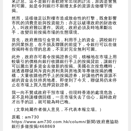
來計息。這不是銀行喜歡經常出現的計法，原因是會無
利可圖。如是令到銀行不願撥太多的資源去做樓宇按
揭。
然而，這樣做足以對樓市造成致命性的打擊，既會影響
市民的消費意欲與投資能力；亦足以破壞政府的財政收
入，叫政府難以運作。因此，政府必須及時地果斷出
手，改變目前按揭市場的生態環境。
首先，政府應指引金管局，利用手上的資金，調校銀行
的同業拆息，在不損及聯匯的前提下，令銀行可以在做
按揭時有合理的息差，不至於完全無利可圖。
此外，政府亦可着令按揭證券公司，積極地在市場上用
較吸引的價格向銀行收購銀行手上的按揭貸款，讓銀行
可以騰出更多資金去做新的按揭。美國在次按危機時，
就透過聯儲局斥資向房利美與房地美等專做按揭的機
構，大量收購他們手上的按揭證券，好讓他們有源源不
絕的資金去扶持房地產。即使到了今天，聯儲局仍未停
止在市場上買入抵押貸款證券。
我一向不贊成政府干預市場，但現時香港的處境危急，
若不及時讓樓價回穩，一旦市場失去了信心，屆時政府
才出手的話，就可能為時已晚。
（文章純屬作者個人意見，不代表本報立場。）
原載：am730
https://www.am730.com.hk/column/新聞/政府應協助
銀行多做按揭/468869