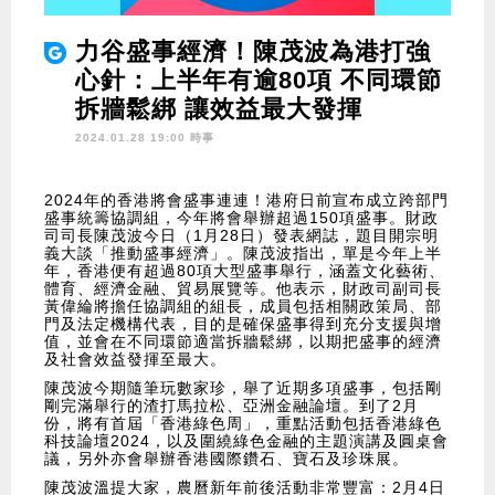
力谷盛事經濟！陳茂波為港打強
心針：上半年有逾80項 不同環節
拆牆鬆綁 讓效益最大發揮
2024.01.28 19:00 時事
2024年的香港將會盛事連連！港府日前宣布成立跨部門
盛事統籌協調組，今年將會舉辦超過150項盛事。財政
司司長陳茂波今日（1月28日）發表網誌，題目開宗明
義大談「推動盛事經濟」。陳茂波指出，單是今年上半
年，香港便有超過80項大型盛事舉行，涵蓋文化藝術、
體育、經濟金融、貿易展覽等。他表示，財政司副司長
黃偉綸將擔任協調組的組長，成員包括相關政策局、部
門及法定機構代表，目的是確保盛事得到充分支援與增
值，並會在不同環節適當拆牆鬆綁，以期把盛事的經濟
及社會效益發揮至最大。
陳茂波今期隨筆玩數家珍，舉了近期多項盛事，包括剛
剛完滿舉行的渣打馬拉松、亞洲金融論壇。到了2月
份，將有首屆「香港綠色周」，重點活動包括香港綠色
科技論壇2024，以及圍繞綠色金融的主題演講及圓桌會
議，另外亦會舉辦香港國際鑽石、寶石及珍珠展。
陳茂波溫提大家，農曆新年前後活動非常豐富：2月4日