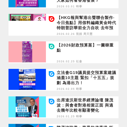
大家如何看香港發展？
2026.03.01 時事
【HKG報與幫港出聲聯合製作‧
今日焦點】用假料編織黃金時代
特朗普訪華前全力自吹 去年預
算案愁雲慘霧 今年香港人看到
2026.02.26 視頻
周天慧
希望
【2026財政預算案】一圖睇重
點
2026.02.25 社會
立法會G19議員提交預算案建議
涵蓋10主題 緊扣「十五五」規
劃 為港出力！
2026.02.05 時事
出席達沃斯世界經濟論壇 陳茂
波：與會者對港相當正面 與過
去幾年比較有顯著變化
2026.01.25 時事