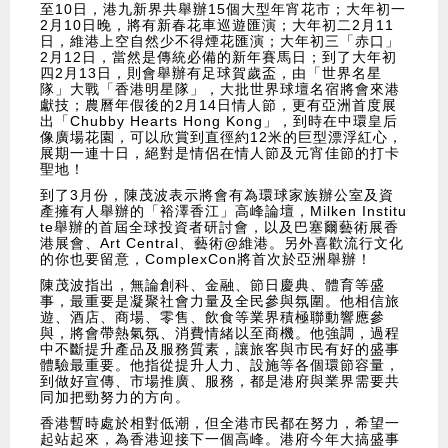
至10日，港九新界共舉辦15個大型年宵花市；大年初一
2月10日晚，將有新春花車巡遊匯演；大年初二2月11
日，維港上空自然少不得煙花匯演；大年初三「赤口」
2月12日，當然是傳統必備的新年賽馬日；到了大年初
四2月13日，則會舉辦有足球賀歲盃，由「世界名星
隊」大戰「香港明星隊」，大批世界球壇名宿將會來港
獻技；農曆年假後的2月14日情人節，更有亞洲首度展
出「Chubby Hearts Hong Kong」，到時在中環皇后
像廣場花園，可以欣賞到直徑約12米的巨型漂浮紅心，
展期一連十日，絕對是情侶在情人節及元宵佳節的打卡
聖地！
到了3月份，陳茂波表示將會有為環球家族辦公室及資
產擁有人舉辦的「裕澤香江」高峰論壇，Milken Institu
te舉辦的首屆全球投資者研討會，以及巴塞爾藝術展香
港展會、Art Central、藝術@維港。另外喜歡流行文化
的你也要留意，ComplexCon將首次於亞洲舉辦！
陳茂波指出，無論創科、金融、節日慶典、體育等盛
事，最重要是凝聚社會力量及全民參與氛圍。他相信旅
遊、酒店、商場、零售、飲食等業界積極聯動響應參
與，將會帶熱氣氛、消費情緒以至商機。他強調，過程
中不斷提升產品及服務質素，讓旅客與市民有好的盛事
體驗最重要。他指從提升人力、設施等各個環節容量，
到做好宣傳、市場推廣、服務，都是港府與業界需要共
同加把勁努力的方向。
香港暫時處於相對低潮，但全港市民都在努力，希望一
起站起來，為香港迎接下一個高峰。港府今年大搞盛事