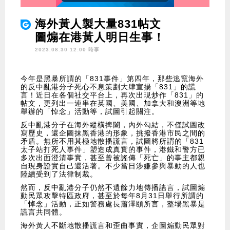
海外黃人製大量831帖文
圖煽在港黃人明日生事！
2023.08.30 12:00 時事
今年是黑暴所謂的「831事件」第四年，那些逃竄海外
的反中亂港分子死心不息策劃大肆宣揚「831」的謊
言！近日在各個社交平台上，再次出現炒作「831」的
帖文，更列出一連串在英國、美國、加拿大和澳洲等地
舉辦的「悼念」活動等，試圖引起關注。
反中亂港分子在海外縱橫捭闔，內外勾結，不僅試圖改
寫歷史，還企圖抹黑香港的形象，挑撥香港市民之間的
矛盾。無所不用其極地散播謊言，試圖將所謂的「831
太子站打死人事件」塑造成真實的事件，港鐵和警方已
多次出面澄清事實，甚至曾被謠傳「死亡」的事主都親
自現身證實自己還活著。不少當日涉嫌參與暴動的人也
陸續受到了法律制裁。
然而，反中亂港分子仍然不遺餘力地傳播謠言，試圖煽
動民眾攻擊特區政府，甚至於每年8月31日舉行所謂的
「悼念」活動，正如警務處長蕭澤頤所言，整場黑暴是
謊言共同體。
海外黃人不斷地散播謊言和歪曲事實，企圖煽動民眾對