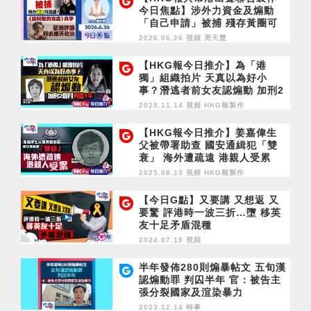
今日焦點】涉外力資金及煽動
「自己申請」被捕 殘存黃圈可
怨誰？ 《給阿嬤的情書》真摯
2026.06.26 視頻
周天慧
星洲評論搬弄政治狹隘
【HKG報今日推介】為「港
獨」組織拍片 天真以為好小
事？潛逃者前女友認煽動 加刑2
個月判監1年
2025.11.14 視頻
HKG報製作
【HKG報今日推介】姜嘉偉生
父被帶署助查 國安通緝犯「雙
衰」 海外遭疏遠 港親人受累
2025.08.13 視頻
HKG報製作
【今日G點】又要講 又想返 又
要驚 評港時一波三折…墮 移英
友十足矛盾混種
2024.07.19 視頻
半年發佈280則煽暴帖文 五旬漢
認煽動罪 判囚半年 官：被告主
張分裂國家及渲染暴力
2023.12.14 時事