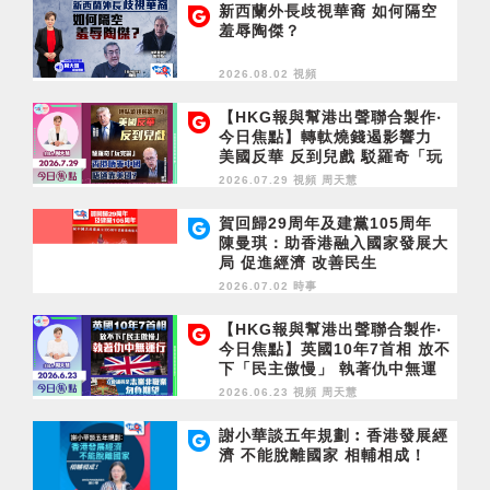
新西蘭外長歧視華裔 如何隔空
羞辱陶傑？
2026.08.02 視頻
【HKG報與幫港出聲聯合製作‧
今日焦點】轉軚燒錢遏影響力
美國反華 反到兒戲 駁羅奇「玩
完論」 香港唔靠中國 唔通靠美
2026.07.29 視頻
周天慧
國？
賀回歸29周年及建黨105周年
陳曼琪：助香港融入國家發展大
局 促進經濟 改善民生
2026.07.02 時事
【HKG報與幫港出聲聯合製作‧
今日焦點】英國10年7首相 放不
下「民主傲慢」 執著仇中無運
行 立會議員是志業非職業 勿負
2026.06.23 視頻
周天慧
期望
謝小華談五年規劃︰香港發展經
濟 不能脫離國家 相輔相成！