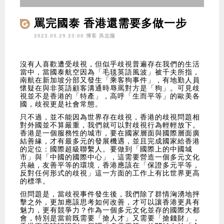
罵完國泰 香港還需要多做一步
2023.05.29 23:00 博客
吳志隆
沒有人喜歡遭受歧視，但似乎歧視普遍存在我們的生活
當中，當國泰航空因為「毛毯英語風波」被千夫所指，
南航在新加坡分部又發生「乘客狗事件」，有地勤人員
懷疑在與非英語顧客溝通時辱罵對方是「狗」。可見歧
視並不是香港的「特產」，高呼「生而平等」的歐美各
國，歧視更是社會常態。
只不過，並不能因為世界存在歧視，香港的歧視問題相
對外國並不算嚴重，我們就可以對歧視行為輕輕放下。
香港是一個服務性的城市，要在國家層面與國際層面廣
結善緣，才有最多元的發展機遇，並且完成國家給香港
的定位：國際超級聯繫人。要做到「國際上的中國城
市」與「中國的國際中心」，這需要營造一個多元文化
共融，友善平等的環境，香港應該在「保證多元平等，
反對任何形式的歧視」這一方面的工作上有比世界更高
的標準。
但問題是，當歧視事件發生後，我們除了群情洶湧地抨
擊之外，更加應該思考如何改善，才可以讓香港更具有
魅力，更有競爭力？作為一個多元文化並存的國際大都
會，特別是當前既需要「搶人才」又需要「搶錢財」，