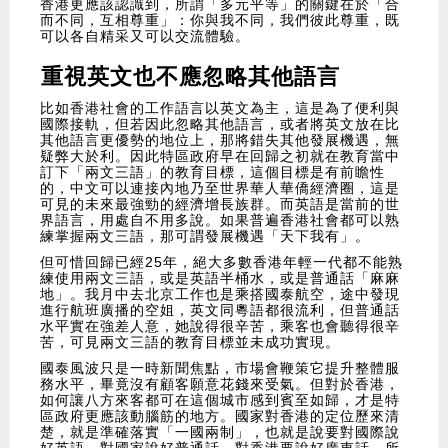
香港更應該認識到，所謂「多元平等」的關鍵在於「合
而不同，互相尊重」：你與我不同，我們彼此尊重，既
可以各自精采又可以交流體驗。
重視英文也不應忽略其他語言
比如香港社會的工作語言以英文為主，這是為了便利與
國際接軌，但若因此忽略其他語言，或者將英文放在比
其他語言更優勢的地位上，那將錯失其他發展機遇，無
疑弊大於利。因此特區政府早在回歸之初就在教育當中
訂下「兩文三語」的教育目標，這個目標是有前瞻性
的，中文可以連接內地乃至世界華人華僑經濟圈，這是
可見的未來最強勁的經濟增長族群。而英語是當前的世
界語言，用處自不用多說。如果普遍香港社會都可以熟
練掌握兩文三語，那可謂發展機遇「天下我有」。
但可惜回歸已經25年，絕大多數香港年輕一代都不能熟
練使用兩文三語，或是英語半桶水，或是普通話「麻麻
地」。我月中去北京工作也是乘搭國泰航空，途中發現
進行航班廣播的空姐，英文同粵語都很流利，但普通話
水平實在強差人意，她說得很辛苦，乘客也會聽得很辛
苦，可見兩文三語的教育目標並未成功實現。
國泰風波只是一時新聞焦點，市場會鞭策它提升整體服
務水平，畢竟沒有顧客願意花錢來受氣。但對於香港，
如何讓八方來客都可在這個城市感到賓至如歸，才是特
區政府更應該動腦筋的地方。國家對香港的定位歷來清
楚，就是準確落實「一國兩制」，也就是說要對國際說