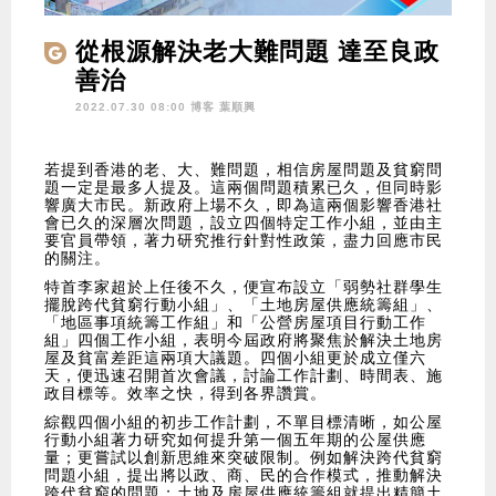
從根源解決老大難問題 達至良政
善治
2022.07.30 08:00 博客
葉順興
若提到香港的老、大、難問題，相信房屋問題及貧窮問
題一定是最多人提及。這兩個問題積累已久，但同時影
響廣大市民。新政府上場不久，即為這兩個影響香港社
會已久的深層次問題，設立四個特定工作小組，並由主
要官員帶領，著力研究推行針對性政策，盡力回應市民
的關注。
特首李家超於上任後不久，便宣布設立「弱勢社群學生
擺脫跨代貧窮行動小組」、「土地房屋供應統籌組」、
「地區事項統籌工作組」和「公營房屋項目行動工作
組」四個工作小組，表明今屆政府將聚焦於解決土地房
屋及貧富差距這兩項大議題。四個小組更於成立僅六
天，便迅速召開首次會議，討論工作計劃、時間表、施
政目標等。效率之快，得到各界讚賞。
綜觀四個小組的初步工作計劃，不單目標清晰，如公屋
行動小組著力研究如何提升第一個五年期的公屋供應
量；更嘗試以創新思維來突破限制。例如解決跨代貧窮
問題小組，提出將以政、商、民的合作模式，推動解決
跨代貧窮的問題；土地及房屋供應統籌組就提出精簡土