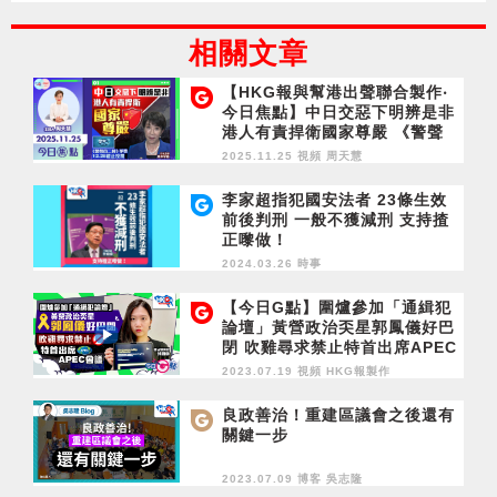
相關文章
【HKG報與幫港出聲聯合製作‧
今日焦點】中日交惡下明辨是非
港人有責捍衛國家尊嚴 《警聲
百二秒》爭獎 12.28截止投票
2025.11.25 視頻
周天慧
李家超指犯國安法者 23條生效
前後判刑 一般不獲減刑 支持揸
正嚟做！
2024.03.26 時事
【今日G點】圍爐參加「通緝犯
論壇」黃營政治奀星郭鳳儀好巴
閉 吹雞尋求禁止特首出席APEC
會議
2023.07.19 視頻
HKG報製作
良政善治！重建區議會之後還有
關鍵一步
2023.07.09 博客
吳志隆