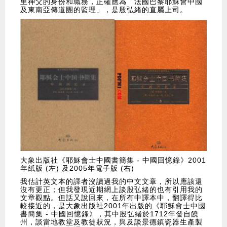
里神父的身份和職務，正確應為「法國巴黎耶穌會中國
及東南亞傳道團的監理」，是殷弘緒的直屬上司。
大象出版社《耶穌會士中國書簡集 - 中國回憶錄》2001
年紙版 (左) 及2005年電子版 (右)
我估計英文本的譯者沒讀過我的中文文章，所以應該還
沒有更正；但我發現近期網上談殷弘緒的也有引用我的
文章觀點。但話又說回來，在所有中譯本中，翻譯得比
較接近的，是大象出版社2001年出版的《耶穌會士中國
書簡集 - 中國回憶錄》，其中殷弘緒於1712年發自饒
州，談當地教堂及教徒狀況，與及談景德鎮瓷器生產製