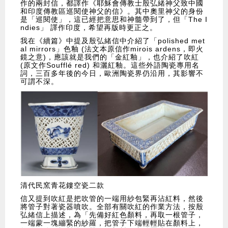
作的兩封信，都譯作《耶穌會傳教士殷弘緒神父致中國
和印度傳教區巡閱使神父的信》。其中奧里神父的身份
是「巡閱使」，這已經把意思和神髓帶到了，但「The I
ndies」 譯作印度，希望再版時更正之。
我在《續篇》中提及殷弘緒信中介紹了「polished met
al mirrors」色釉 (法文本原信作mirois ardens，即火
鏡之意)，應該就是我們的「金紅釉」，也介紹了吹紅
(原文作Soufflé red) 和灑紅釉。這些外語陶瓷專用名
詞，三百多年後的今日，歐洲陶瓷界仍沿用，其影響不
可謂不深。
清代民窯青花鏤空瓷二款
信又提到吹紅是把吹管的一端用紗包緊再沾紅料，然後
將管子對著瓷器噴吹。全部有關吹紅的作業方法，按殷
弘緒信上描述，為「先備好紅色顏料，再取一根管子，
一端蒙一塊繃緊的紗羅，把管子下端輕輕貼在顏料上，