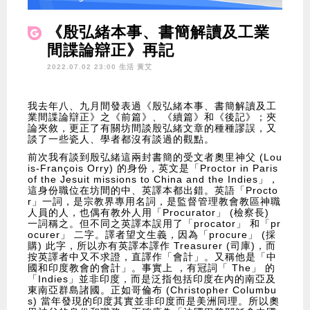
《殷弘緒本事、書簡解讀及工業
間諜論辯正》再記
2022.07.02 23:00 生活
黃艾
我去年八、九月間發表過《殷弘緒本事、書簡解讀及工
業間諜論辯正》之《前篇》、《續篇》和《後記》；夾
論夾敘，更正了有關坊間談殷弘緒文章的種種謬誤，又
談了一些瓷人、學者都沒有談過的觀點。
前次我有談到殷弘緒這兩封書簡的受文者奧里神父 (Lou
is-François Orry) 的身份，英文是「Proctor in Paris
of the Jesuit missions to China and the Indies」，
這身份職位在坊間的中、英譯本都出錯。英語「Procto
r」一詞，是宗教界專用名詞，是監督管理教會教區神職
人員的人，也偶有教外人用「Procurator」 (檢察長)
一詞稱之。但不同之英譯本誤用了「procator」 和「pr
ocurer」 二字。譯者望文生義，因為「procure」 (採
購) 此字，所以亦有英譯本譯作 Treasurer (司庫)，而
按英譯者中又不求證，直譯作「會計」。又稱他是「中
國和印度教會的會計」。事實上 ，有冠詞「 The」 的
「Indies」並非印度，而是泛指包括印度在內的南亞及
東南亞群島諸國。正如哥倫布 (Christopher Columbu
s) 當年發現的印度其實並非印度而是美洲同理。所以奧