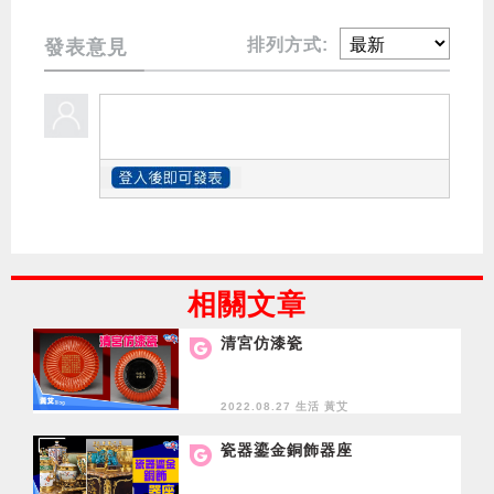
排列方式:
發表意見
相關文章
清宮仿漆瓷
2022.08.27 生活
黃艾
瓷器鎏金銅飾器座