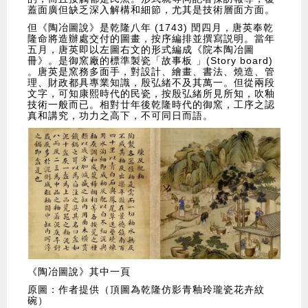
蓋面廣但缺乏深入解構和細節，尤其是技術層面方面。
但《陶冶圖說》是乾隆八年 (1743) 閏四月，唐英奉乾
隆命將造辦處交付的圖畫，按序編排並撰寫説明。當年
五月，唐英即以左圖右文的形式編成《院本陶冶圖
冊》。是御窯廠的標準製瓷「故事板 」(Story board)
。唐英是窯務多面手，對設計、繪畫、書法、燒造、管
理、財政都具專業知識，殷弘緒不及其萬一。但從兩段
文字，可知康熙時代的民瓷，按殷弘緒所見所知，吹釉
技術一般而已。相對廿年後乾隆時代的御窯，工序之認
真和講究，功力之高下，不可同日而語。
《陶冶圖說》其中一頁
原圖：作者提供（頂圖為乾隆仿影青釉玲瓏瓷花卉紋
碗）