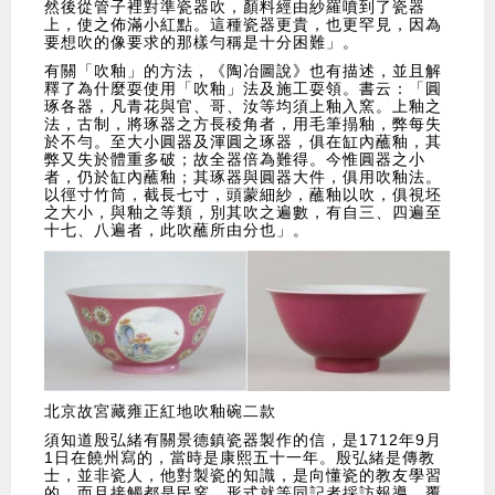
然後從管子裡對準瓷器吹，顏料經由紗羅噴到了瓷器
上，使之佈滿小紅點。這種瓷器更貴，也更罕見，因為
要想吹的像要求的那樣勻稱是十分困難」。
有關「吹釉」的方法，《陶冶圖說》也有描述，並且解
釋了為什麼耍使用「吹釉」法及施工耍領。書云：「圓
琢各器，凡青花與官、哥、汝等均須上釉入窯。上釉之
法，古制，將琢器之方長稜角者，用毛筆搨釉，弊每失
於不勻。至大小圓器及渾圓之琢器，俱在缸內蘸釉，其
弊又失於體重多破；故全器倍為難得。今惟圓器之小
者，仍於缸內蘸釉；其琢器與圓器大件，俱用吹釉法。
以徑寸竹筒，截長七寸，頭蒙細紗，蘸釉以吹，俱視坯
之大小，與釉之等類，別其吹之遍數，有自三、四遍至
十七、八遍者，此吹蘸所由分也」。
北京故宮藏雍正紅地吹釉碗二款
須知道殷弘緒有關景德鎮瓷器製作的信，是1712年9月
1日在饒州寫的，當時是康熙五十一年。殷弘緒是傳教
士，並非瓷人，他對製瓷的知識，是向懂瓷的教友學習
的，而且接觸都是民窯。形式就等同記者採訪報導，覆