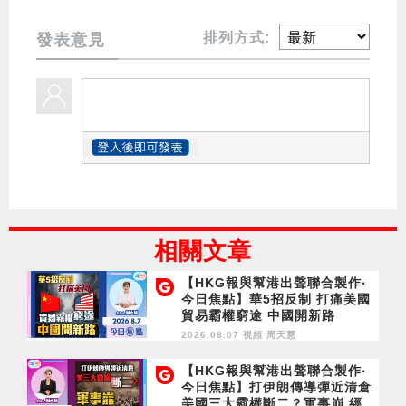
排列方式:
發表意見
相關文章
【HKG報與幫港出聲聯合製作‧
今日焦點】華5招反制 打痛美國
貿易霸權窮途 中國開新路
2026.08.07 視頻
周天慧
【HKG報與幫港出聲聯合製作‧
今日焦點】打伊朗傳導彈近清倉
美國三大霸權斷二？軍事崩 經