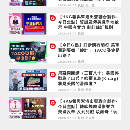
濟損
2026.08.06 視頻
周天慧
【HKG報與幫港出聲聯合製作‧
今日焦點】貿談及傳美擬爭地啟
示 中國有實力 劃紅線訂規則
2026.08.04 視頻
【今日G點】打伊朗冇晒符 美軍
頹到要徵「妙計」 TACO妥協是
出路？
2026.08.04 視頻
周融周圍講（三百八十）美國停
戰為了出兵？哈爾克島(Kharg)
將是美國的滑鐵盧？
2026.07.29 視頻
周融
【HKG報與幫港出聲聯合製作‧
今日焦點】轉軚燒錢遏影響力
美國反華 反到兒戲 駁羅奇「玩
完論」 香港唔靠中國 唔通靠美
2026.07.29 視頻
周天慧
國？