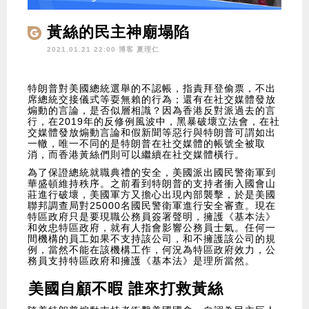
黃絲的民主神廟塌陷
2021.01.21 22:00 博客
夏理仁
特朗普對美國總統選舉的不認帳，指責拜登偷票，不出
席總統交接儀式等耍無賴的行為；還有在社交媒體發放
煽動的言論，是否似層相識？因為香港反對派過去的言
行，在2019年的反修例風波中，黑暴破壞立法會，在社
交媒體發放煽動言論和假新聞等惡行與特朗普可謂如出
一轍，唯一不同的是特朗普在社交媒體的帳號全被取
消，而香港黃絲們則可以繼續在社交媒體橫行。
為了保證總統就職典禮的安全，美國派出國民警衛軍到
華盛頓維持秩序。之前看到特朗普的支持者衝入國會山
莊進行破壞，美國軍方又擔心出現內部襲擊，於是美國
聯邦調查局對25000名國民警衛軍進行安全審查。現在
特區政府只是要現職公務員簽署聲明，擁護《基本法》
和效忠特區政府，就有人指會影響公務員士氣。任何一
間機構的員工如果不支持該公司，和不擁護該公司的規
例，當然不能在該機構工作，何況為特區政府效力，公
務員支持特區政府和擁護《基本法》是理所當然。
美國自顧不暇 誰來打救黃絲