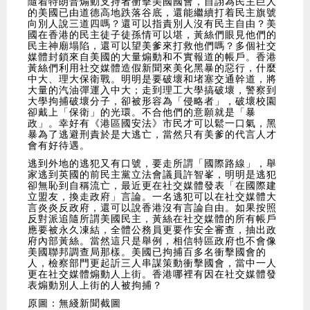
隨着特朗普煽動支持者衝擊美國國會，自詡為民主巨人
的美國已由道德高地跌落谷底，還能繼續打着民主旗號
向別人說三道四嗎？還可以指責別人沒有民主自由？美
國在香港的民主徒子徒孫情可以堪，黃絲們眼見他們的
民主神廟塌陷，還可以望美爹來打救他們嗎？多個社交
媒體封鎖來自美國的大量煽動和不實報道的帳戶。香港
黃絲們利用社交媒體造假新聞來美化黑暴的惡行，什麼
中大、理大保衛戰。明明是要破壞和堵塞交通幹道，將
大量的汽油彈運入中大；走到理工大學搞破壞，警察到
大學拘捕破壞分子，卻被形容為「侵略者」，破壞校園
卻戴上「保衛」的光環。不合他們的意願就是「暴
政」。幸好有《港區國安法》市民才可以鬆一口氣，黑
暴為了逃避刑責於是大逃亡，當然只有美爹的代言人才
會有好待遇。
逃到外地的逃犯又有口號，要走所謂「國際路線」，舉
家逃到英國的前民主黨立法會議員許智峯，明明是逃犯
卻無恥到自稱流亡，最近更在社交媒體發表「在國際建
立盟友，換走政府」言論。一名逃犯可以在社交媒體大
言炎炎反政府，還可以說香港沒有言論自由。如果按照
反對派追隨所謂美國民主，黃絲在社交媒體的所有帳戶
應要被永久凍結，全體公務員更要作安全審查，抽出政
府內部黃絲。當然這只是舉例，相信特區政府也不會像
美國聯邦調查局那樣。美國已拘捕百多名衝擊國會的
人，檢察部門更起訢三人串謀策動衝擊國會，當中一人
更在社交媒體煽動人上街。香港哪裡有因在社交媒體發
表煽動別人上街的人被拘捕？
原圖：無綫新聞截圖