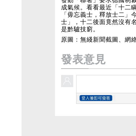
成氣候。看看最近「十二
「毋忘義士，釋放士二」
士」，十二後面竟然沒有
是黔驢技窮。
原圖：無綫新聞截圖、網
發表意見