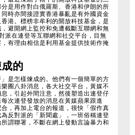
部分是用作對白俄羅斯、香港和伊朗的所
。同時亦間接證實香港暴亂是有外國資金
反香港。標榜非牟利的開放科技基金，是
織，避開網上監控和免遭截斷互聯網和無
反對派在連登等互聯網和社交平台，目無
察，有理由相信是利用基金提供技術作掩
煉成的
仔」是怎樣煉成的。他們有一個簡單的方
娛樂圈八卦消息，各大社交平台，黃媒不
消息，引起外間注意，然後塑造出連登仔
樣每次連登發放的消息在黃媒蘋果跟進
配合，再加上電台的報道，很快「假作真
成為反對派的「新聞處」，一班俗稱連登
動所謂聯署，不斷在網上發動言論暴力和