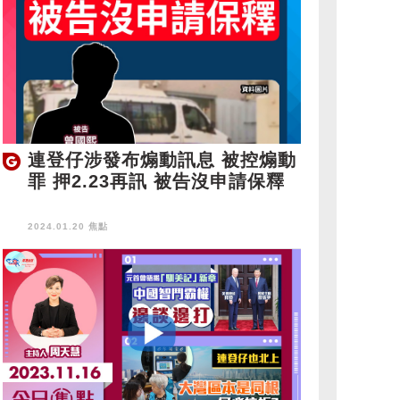
連登仔涉發布煽動訊息 被控煽動
罪 押2.23再訊 被告沒申請保釋
2024.01.20 焦點