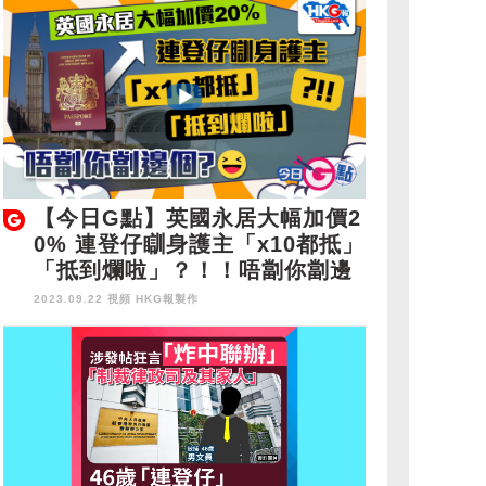
【今日G點】英國永居大幅加價2
0% 連登仔瞓身護主「x10都抵」
「抵到爛啦」？！！唔劏你劏邊
個？
2023.09.22 視頻
HKG報製作