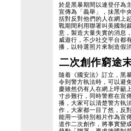
於是黑暴期間以連登仔為
宣傳為「義舉」，抺黑中
括對反對他們的人在網上
戰期間利用聯署叫美國制
意，製造大量失實的消息
威遊行，不少社交平台都
播，以特選照片來制造假
二次創作窮途
隨着《國安法》訂立，黑
令到警方執法時，可以避
慶雖然仍有人在網上呼籲
寸步難行，同時警察在宣
播，大家可以清楚警方執
作，大家都一目了然，反
能用一張特別相片作為宣
道作二次創作，將事實變
發動「聯署」要求德國制