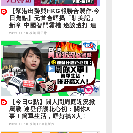
【幫港出聲與HKG報聯合製作‧今
日焦點】元首會晤揭「馴美記」
新章 中國智鬥霸權 邊談邊打 連
登仔也北上 大灣區本是同根何必
2023.11.16 視頻
周天慧
抗拒？
【今日G點】閒人問周庭近況掀
罵戰 連登仔護花心切：關你X
事！簡單生活，唔好搞X人！
2023.10.10 視頻
HKG報製作