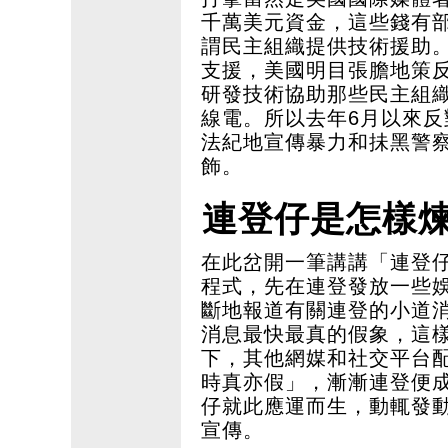
千萬美元資金，這些錢有
謂民主組織提供技術援助
支援，美國明目張膽地策
研發技術協助那些民主組
線電。所以去年6月以來
法紀地宣傳暴力和抺黑警
飾。
連登仔是怎樣
在此岔開一筆講講「連登
程式，先在連登發放一些
斷地報道有關連登的小道
消息最快最真的假象，這
下，其他網媒和社交平台
時真亦假」，漸漸連登便
仔就此應運而生，動輒發
宣傳。