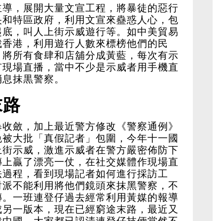
主導，展開大量文宣工程，將暴徒的惡行
央和特區政府，利用文宣來蠱惑人心，包
起底，叫人上街示威遊行等。如中美貿易
裁香港，利用遊行人數來標榜他們的民
，將所有食肆和店舖分成黃藍，每次有示
有現場直播，當中不少是示威者用手機直
消息抹黒警察。
末路
暴收斂，加上最近警方修改《警察通例》
免被大批「真假記者」包圍，今年十一國
上街示威，激進示威者在警方嚴密佈防下
傳上贏了漂亮一仗，在社交媒體作現場直
法過程，看到現場記者如何進行採訪工
對派不能利用將他們鏡頭來抹黑警察，不
傳。一班連登仔過去經常利用黃媒的報導
成另一版本，現在已經窮途末路，最近又
裁中國，大家都已認清連登仔技倆當然不