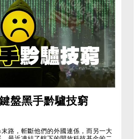
鍵盤黑手黔驢技窮
暴末路，斬斷他們的外國連係，而另一大
署，最近凍結了轄下的開放科技基金的二